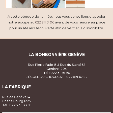
À cette période de l’année, nous vous conseillons d’appeler
notre équipe au
022 311 61 96
avant de vous rendre sur place
pour un Atelier Découverte afin de vérifier la disponibilité.
LA BONBONNIÈRE GENÈVE
Rue Pierre Fatio 15 & Rue du Stand 62
Genève 1204
Tel : 022 311 61 96
L'ÉCOLE DU CHOCOLAT
: 022 519 67 82
LA FABRIQUE
Rue de Genève 14
Chêne Bourg 1225
Tel : 022 736 33 95