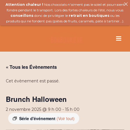
Attention chaleur !
Nos chocolats n'aiment pas le soleil et pourraient
fondre pendant le transport. Lors des fortes chaleurs de l'été, nous vous
conseillons
donc de privilégier le
retrait en boutiques
ou les
produits qui ne fondent pas (
pâtes de fruits
,
caramels
,
pâte à tartiner
...).
« Tous les Évènements
Cet évènement est passé.
Brunch Halloween
2 novembre 2025 @ 9 h 00
-
15 h 00
Série d'événement
(Voir tout)