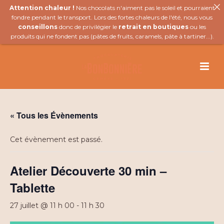
Attention chaleur !
Nos chocolats n'aiment pas le soleil et pourraient
fondre pendant le transport. Lors des fortes chaleurs de l'été, nous vous
conseillons
donc de privilégier le
retrait en boutiques
ou les
produits qui ne fondent pas (
pâtes de fruits
,
caramels
,
pâte à tartiner
...).
« Tous les Évènements
Cet évènement est passé.
Atelier Découverte 30 min –
Tablette
27 juillet @ 11 h 00
-
11 h 30