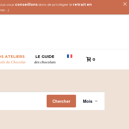
 nous vous
conseillons
donc de privilégier le
retrait en
iner
...).
S ATELIERS
LE GUIDE
0
cole du Chocolat
des chocolats
N
Chercher
Mois
a
v
i