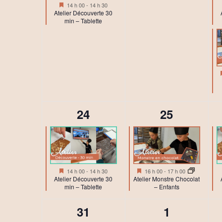
Mis
14 h 00
-
14 h 30
n
en
Atelier Découverte 30
avant
min – Tablette
e
m
e
n
t
1
1
24
25
,
é
é
v
v
è
è
Mis
Mis
16 h 00
-
17 h 00
14 h 00
-
14 h 30
n
n
en
en
Atelier Monstre Chocolat
Atelier Découverte 30
avant
avant
– Enfants
min – Tablette
e
e
0
0
31
1
m
m