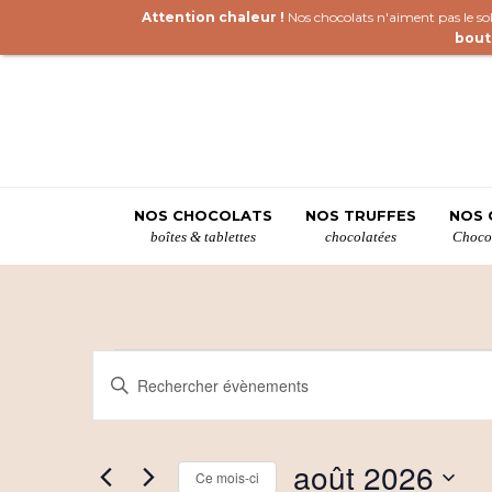
Attention chaleur !
Nos chocolats n'aiment pas le sole
bout
NOS CHOCOLATS
NOS TRUFFES
NOS 
boîtes & tablettes
chocolatées
Chocol
Évènements
R
Saisir
mot-
e
clé.
c
Rechercher
août 2026
Évènements
Ce mois-ci