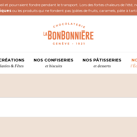
il et pourraient fondre pendant le transport. Lors des fortes chaleurs de l'été,
iques
ou les produits qui ne fondent pas (
pâtes de fruits
,
caramels
,
pâte à tart
CRÉATIONS
NOS CONFISERIES
NOS PÂTISSERIES
NO
atées & Fêtes
et biscuits
et desserts
l’É