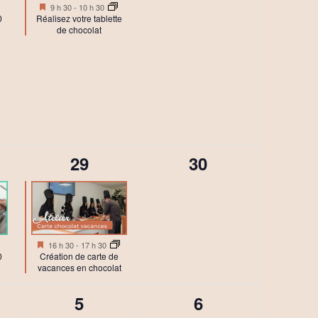
Mis
9 h 30
-
10 h 30
n
en
Réalisez votre tablette
0
avant
de chocolat
e
m
e
n
t
1
0
29
30
,
é
évènement,
v
è
Mis
16 h 30
-
17 h 30
n
en
Création de carte de
0
avant
vacances en chocolat
e
1
0
5
6
m