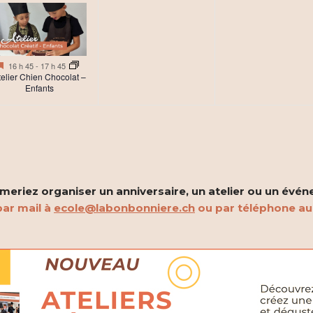
,
é
évènement,
évèn
e
e
v
n
n
è
t
t
Mis
16 h 45
-
17 h 45
n
en
telier Chien Chocolat –
,
,
avant
Enfants
e
m
e
n
eriez organiser un anniversaire, un atelier ou un évén
t
ar mail à
ecole@labonbonniere.ch
ou par téléphone a
,