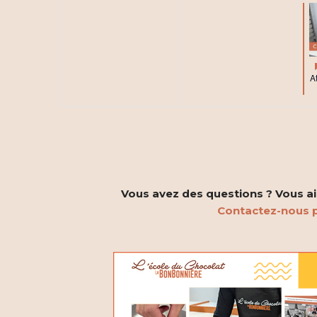
évènement,
évènement
e
e
n
n
t
t
A
,
,
Vous avez des questions ? Vous aim
Contactez-nous p