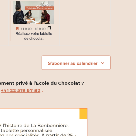
ement,
é
évènement,
e
v
n
è
t
Mis
11 h 00
-
12 h 00
n
en
Réalisez votre tablette
,
avant
de chocolat
e
m
S’abonner au calendrier
e
n
ement privé à l’École du Chocolat ?
t
u
+41 22 519 67 82
.
,