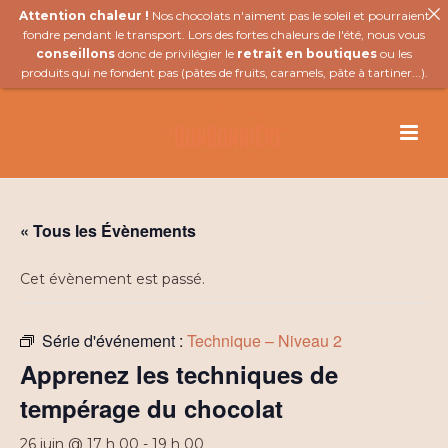
Attention chaleur !
Nos chocolats n'aiment pas le soleil et pourraient
fondre pendant le transport. Lors des fortes chaleurs de l'été, nous vous
conseillons
donc de privilégier le
retrait en boutiques
ou les
produits qui ne fondent pas (
pâtes de fruits
,
caramels
,
pâte à tartiner
...).
« Tous les Évènements
Cet évènement est passé.
Série d'événement :
Technique – Niveau 2
Apprenez les techniques de
tempérage du chocolat
26 juin @ 17 h 00
-
19 h 00