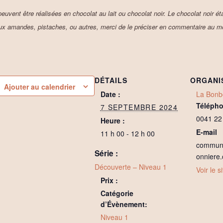
euvent être réalisées en chocolat au lait ou chocolat noir. Le chocolat noir ét
ux amandes, pistaches, ou autres, merci de le préciser en commentaire au mom
DÉTAILS
ORGANI
Ajouter au calendrier
Date :
La Bonb
Téléph
7 SEPTEMBRE 2024
0041 22
Heure :
E-mail
11 h 00 - 12 h 00
communi
Série :
onniere.
Découverte – Niveau 1
Voir le 
Prix :
Catégorie
d’Évènement:
Niveau 1