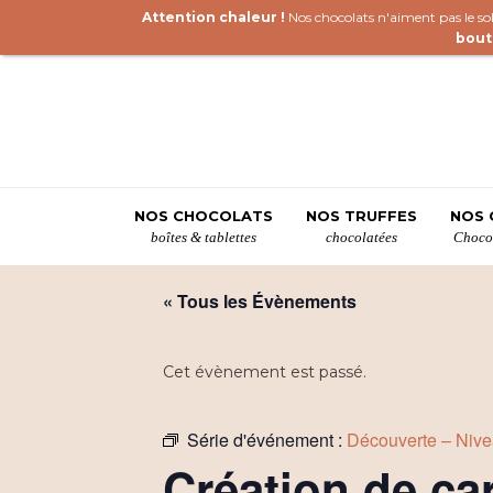
Attention chaleur !
Nos chocolats n'aiment pas le sole
bout
NOS CHOCOLATS
NOS TRUFFES
NOS 
boîtes & tablettes
chocolatées
Chocol
« Tous les Évènements
Cet évènement est passé.
Série d'événement :
Découverte – Nive
Création de ca