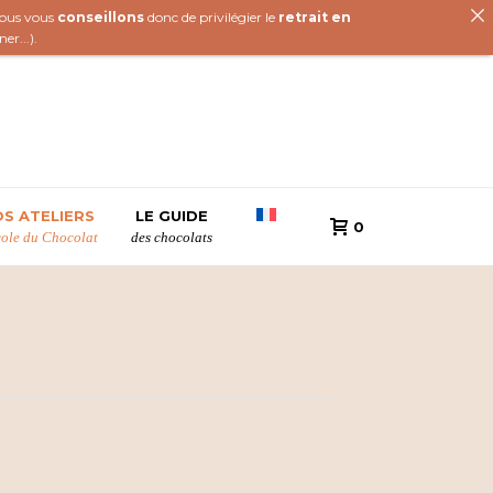
 nous vous
conseillons
donc de privilégier le
retrait en
iner
...).
S ATELIERS
LE GUIDE
0
cole du Chocolat
des chocolats