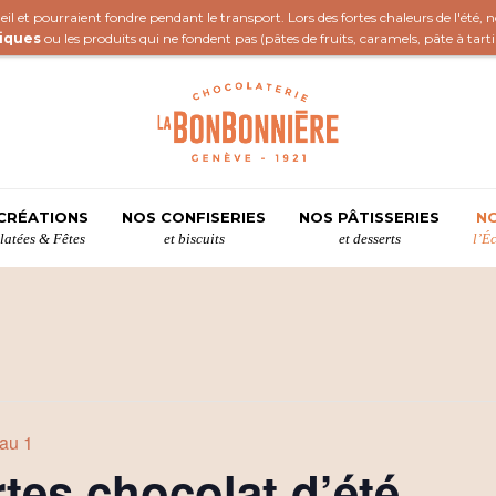
il et pourraient fondre pendant le transport. Lors des fortes chaleurs de l'été,
iques
ou les produits qui ne fondent pas (
pâtes de fruits
,
caramels
,
pâte à tart
CRÉATIONS
NOS CONFISERIES
NOS PÂTISSERIES
NO
atées & Fêtes
et biscuits
et desserts
l’É
au 1
rtes chocolat d’été