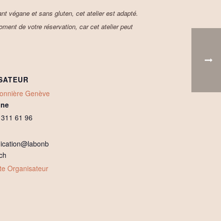
ant végane et sans gluten, cet atelier est adapté.
ent de votre réservation, car cet atelier peut
SATEUR
onnière Genève
one
 311 61 96
cation@labonb
ch
site Organisateur