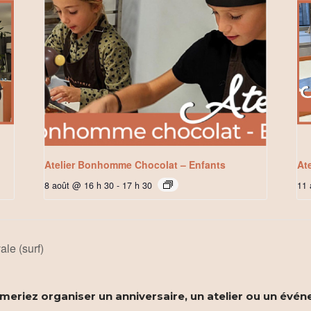
Atelier Bonhomme Chocolat – Enfants
At
8 août @ 16 h 30
-
17 h 30
11 
le (surf)
eriez organiser un anniversaire, un atelier ou un évén