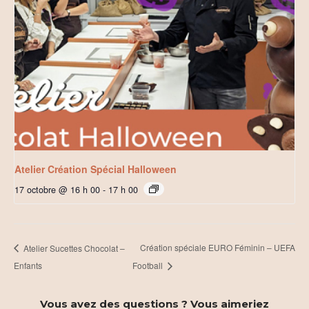
Atelier Création Spécial Halloween
17 octobre @ 16 h 00
-
17 h 00
Création spéciale EURO Féminin – UEFA
Atelier Sucettes Chocolat –
Enfants
Football
Vous avez des questions ? Vous aimeriez