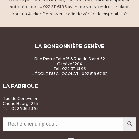
notre équipe au
022 311 61 96
avant de vous rendre sur place
pour un Atelier Découverte afin de vérifier la disponibilité.
LA BONBONNIÈRE GENÈVE
Rue Pierre Fatio 15 & Rue du Stand 62
Genève 1204
Tel : 022 311 61 96
L'ÉCOLE DU CHOCOLAT
: 022 519 67 82
LA FABRIQUE
Rue de Genève 14
Chêne Bourg 1225
Tel : 022 736 33 95