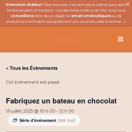
Attention chaleur !
Nos chocolats n'aiment pas le soleil et pourraient
fondre pendant le transport. Lors des fortes chaleurs de l'été, nous vous
conseillons
donc de privilégier le
retrait en boutiques
ou les
produits qui ne fondent pas (
pâtes de fruits
,
caramels
,
pâte à tartiner
...).
« Tous les Évènements
Cet évènement est passé.
Fabriquez un bateau en chocolat
19 juillet 2025 @ 10 h 00
-
12 h 00
Série d'événement
(Voir tout)