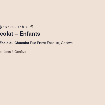
A
@ 16 h 30
-
17 h 30
colat – Enfants
t
e
l
'École du Chocolat
Rue Pierre Fatio 15, Genève
i
s enfants à Genève
e
r
s
C
h
o
c
o
l
a
t