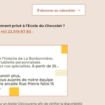
É
S’abonner au calendrier
v
è
ement privé à l’École du Chocolat ?
n
u
+41 22 519 67 82
.
e
m
e
n
t
 un Atelier Découverte afin de vérifier la disponibilité.