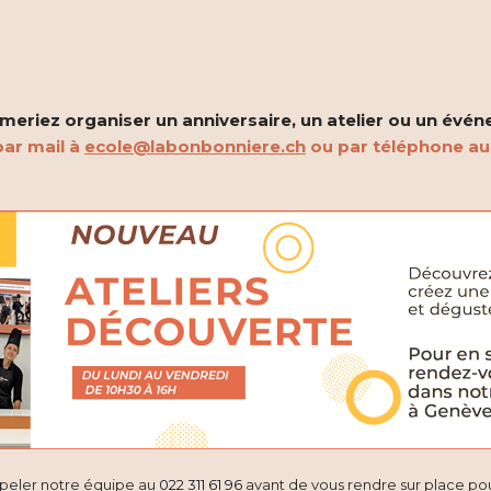
C
r
é
a
t
eriez organiser un anniversaire, un atelier ou un évén
i
ar mail à
ecole@labonbonniere.ch
ou par téléphone a
f
ppeler notre équipe au
022 311 61 96
avant de vous rendre sur place pour