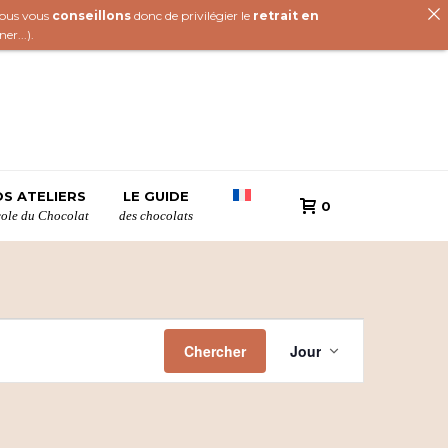
 nous vous
conseillons
donc de privilégier le
retrait en
iner
...).
S ATELIERS
LE GUIDE
0
cole du Chocolat
des chocolats
N
Chercher
Jour
a
v
i