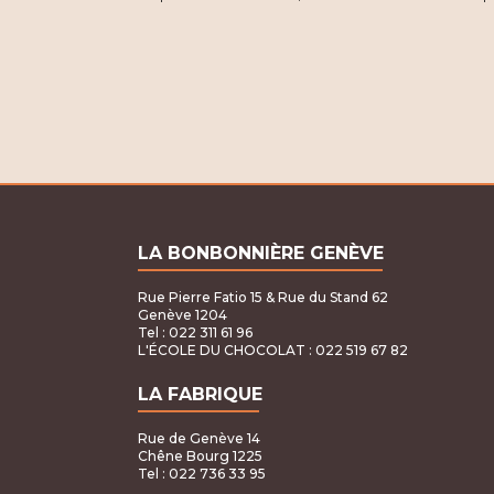
s
É
v
è
n
e
LA BONBONNIÈRE GENÈVE
m
Rue Pierre Fatio 15 & Rue du Stand 62
e
Genève 1204
Tel : 022 311 61 96
n
L'ÉCOLE DU CHOCOLAT
: 022 519 67 82
t
LA FABRIQUE
s
Rue de Genève 14
Chêne Bourg 1225
Tel : 022 736 33 95