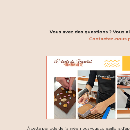
g
a
t
Vous avez des questions ? Vous aim
Contactez-nous p
i
o
n
d
e
v
u
e
À cette période de l’année, nous vous conseillons d’a