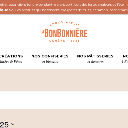
il et pourraient fondre pendant le transport. Lors des fortes chaleurs de l'été,
iques
ou les produits qui ne fondent pas (
pâtes de fruits
,
caramels
,
pâte à tart
CRÉATIONS
NOS CONFISERIES
NOS PÂTISSERIES
NO
atées & Fêtes
et biscuits
et desserts
l’É
025