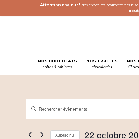
Attention chaleur !
Nos chocolats n'aiment pas le sole
bout
NOS CHOCOLATS
NOS TRUFFES
NOS 
boîtes & tablettes
chocolatées
Chocol
Évènements
R
Saisir
mot-
e
for
clé.
c
Rechercher
22
22 octobre 2
Évènements
Aujourd’hui