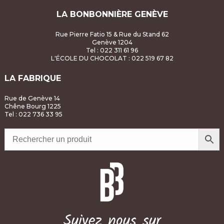
v
LA BONBONNIÈRE GENÈVE
è
Rue Pierre Fatio 15 & Rue du Stand 62
n
Genève 1204
Tel : 022 311 61 96
L'ÉCOLE DU CHOCOLAT
: 022 519 67 82
e
LA FABRIQUE
m
Rue de Genève 14
e
Chêne Bourg 1225
Tel : 022 736 33 95
n
t
s
Suivez nous sur