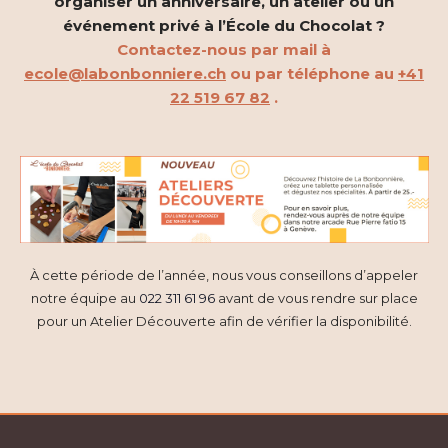
organiser un anniversaire, un atelier ou un
è
t
événement privé à l’École du Chocolat ?
n
Contactez-nous par mail à
i
ecole@labonbonniere.ch
ou par téléphone au
+41
e
22 519 67 82
.
o
m
n
e
d
n
e
t
v
À cette période de l’année, nous vous conseillons d’appeler
u
notre équipe au
022 311 61 96
avant de vous rendre sur place
pour un Atelier Découverte afin de vérifier la disponibilité.
e
s
É