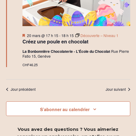
2026
r
t
c
i
h
o
Mis
20 mars @ 17 h 15
-
18 h 15
Découverte – Niveau 1
e
n
en
Créez une poule en chocolat
avant
e
d
La Bonbonnière Chocolaterie - L'École du Chocolat
Rue Pierre
Fatio 15, Genève
t
e
CHF46.25
n
v
a
u
Jour précédent
Jour suivant
e
v
s
i
S’abonner au calendrier
É
g
v
Vous avez des questions ? Vous aimeriez
a