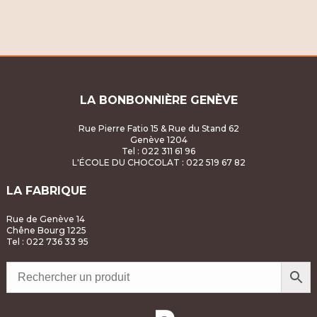
É
g
v
a
è
t
n
LA BONBONNIÈRE GENÈVE
i
e
o
Rue Pierre Fatio 15 & Rue du Stand 62
m
Genève 1204
Tel : 022 311 61 96
n
L'ÉCOLE DU CHOCOLAT
: 022 519 67 82
e
d
n
LA FABRIQUE
e
t
Rue de Genève 14
Chêne Bourg 1225
v
Tel : 022 736 33 95
u
e