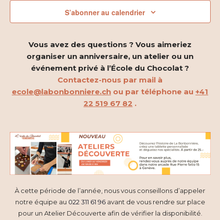
2026
i
h
S’abonner au calendrier
g
e
a
r
Vous avez des questions ? Vous aimeriez
t
organiser un anniversaire, un atelier ou un
c
événement privé à l’École du Chocolat ?
i
h
Contactez-nous par mail à
o
ecole@labonbonniere.ch
ou par téléphone au
+41
e
22 519 67 82
.
n
e
d
t
e
n
v
a
u
À cette période de l’année, nous vous conseillons d’appeler
e
v
notre équipe au
022 311 61 96
avant de vous rendre sur place
s
i
pour un Atelier Découverte afin de vérifier la disponibilité.