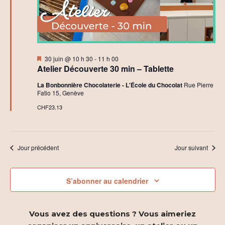
2026
r
t
c
i
h
o
Mis
30 juin @ 10 h 30
-
11 h 00
e
n
en
Atelier Découverte 30 min – Tablette
avant
e
d
La Bonbonnière Chocolaterie - L'École du Chocolat
Rue Pierre
Fatio 15, Genève
t
e
CHF23.13
n
v
a
u
Jour précédent
Jour suivant
e
v
s
i
S’abonner au calendrier
É
g
v
Vous avez des questions ? Vous aimeriez
a