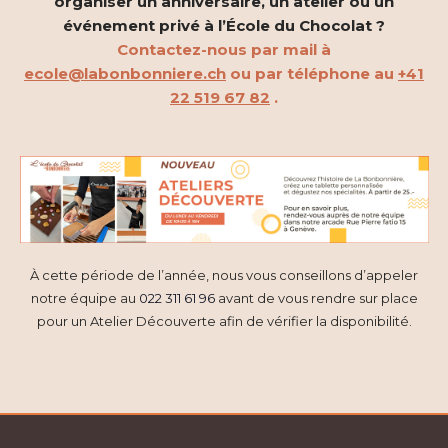
organiser un anniversaire, un atelier ou un
è
t
événement privé à l’École du Chocolat ?
n
Contactez-nous par mail à
i
ecole@labonbonniere.ch
ou par téléphone au
+41
e
22 519 67 82
.
o
m
n
e
d
n
e
t
v
À cette période de l’année, nous vous conseillons d’appeler
u
notre équipe au
022 311 61 96
avant de vous rendre sur place
pour un Atelier Découverte afin de vérifier la disponibilité.
e
s
É