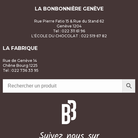
v
LA BONBONNIÈRE GENÈVE
è
Rue Pierre Fatio 15 & Rue du Stand 62
n
Genève 1204
Tel : 022 311 61 96
L'ÉCOLE DU CHOCOLAT
: 022 519 67 82
e
LA FABRIQUE
m
Rue de Genève 14
e
Chêne Bourg 1225
Tel : 022 736 33 95
n
t
s
Suivez nous sur