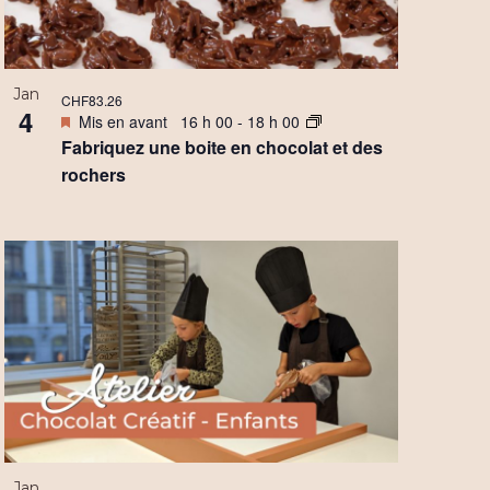
Jan
CHF83.26
4
Mis en avant
16 h 00
-
18 h 00
Fabriquez une boite en chocolat et des
rochers
Jan