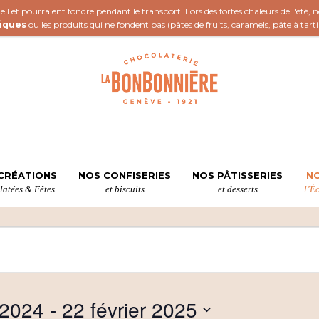
il et pourraient fondre pendant le transport. Lors des fortes chaleurs de l'été,
iques
ou les produits qui ne fondent pas (
pâtes de fruits
,
caramels
,
pâte à tart
CRÉATIONS
NOS CONFISERIES
NOS PÂTISSERIES
NO
atées & Fêtes
et biscuits
et desserts
l’É
 2024
 - 
22 février 2025