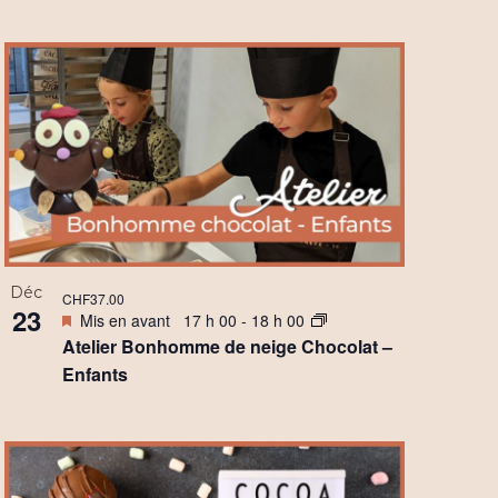
g
a
t
i
o
n
d
Déc
CHF37.00
e
23
Mis en avant
17 h 00
-
18 h 00
Atelier Bonhomme de neige Chocolat –
v
Enfants
u
e
s