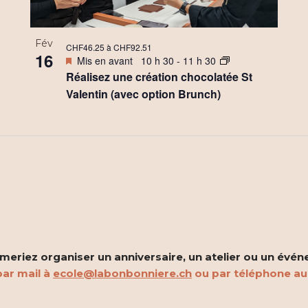
Fév
CHF46.25 à CHF92.51
16
Mis en avant
10 h 30
-
11 h 30
Réalisez une création chocolatée St
Valentin (avec option Brunch)
eriez organiser un anniversaire, un atelier ou un évén
ar mail à
ecole@labonbonniere.ch
ou par téléphone a