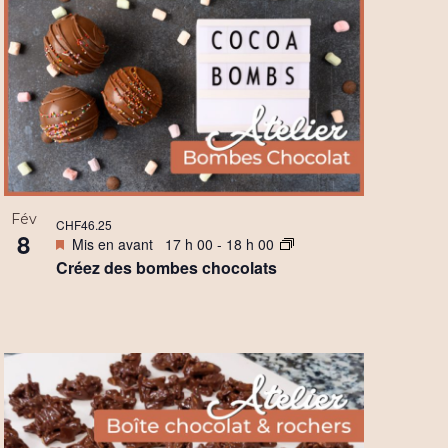
Fév
CHF46.25
8
Mis en avant
17 h 00
-
18 h 00
Créez des bombes chocolats