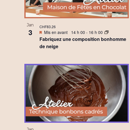
s
w
É
v
Jan
CHF83.26
3
Mis en avant
14 h 00
-
16 h 00
è
Fabriquez une composition bonhomme
n
de neige
e
m
e
n
t
s
Jan