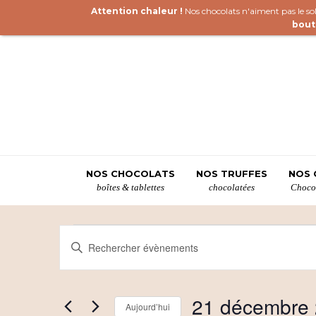
Attention chaleur !
Nos chocolats n'aiment pas le sole
bout
NOS CHOCOLATS
NOS TRUFFES
NOS 
boîtes & tablettes
chocolatées
Chocol
Évènements
R
Saisir
mot-
e
clé.
c
Rechercher
21 décembre
Évènements
Aujourd’hui