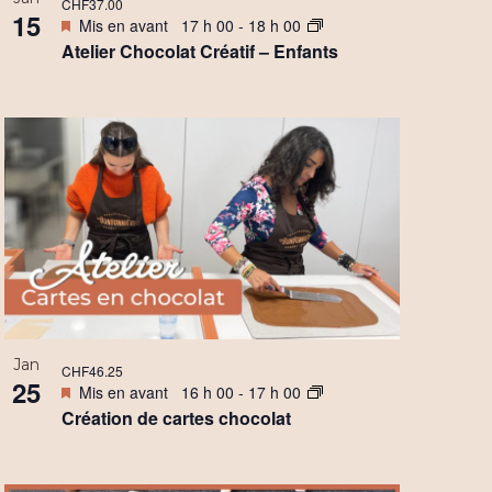
CHF37.00
15
Mis en avant
17 h 00
-
18 h 00
Atelier Chocolat Créatif – Enfants
Jan
CHF46.25
25
Mis en avant
16 h 00
-
17 h 00
Création de cartes chocolat