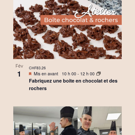
Fév
CHF83.26
1
Mis en avant
10 h 00
-
12 h 00
Fabriquez une boite en chocolat et des
rochers