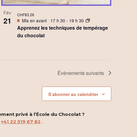
Fév
CHF83.26
21
Mis en avant
17 h 30
-
19 h 30
Apprenez les techniques de tempérage
du chocolat
Évènements
suivants
S’abonner au calendrier
ement privé à l’École du Chocolat ?
u
+41 22 519 67 82
.