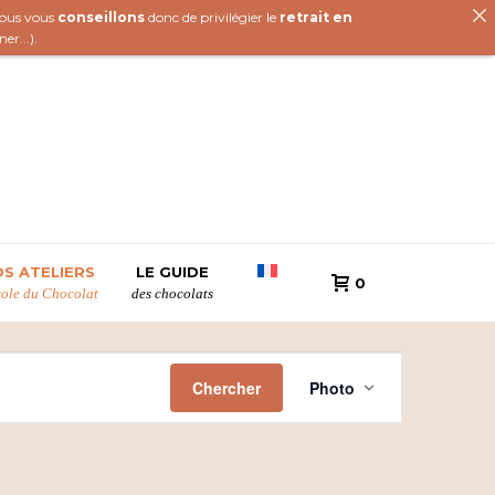
 nous vous
conseillons
donc de privilégier le
retrait en
iner
...).
S ATELIERS
LE GUIDE
0
cole du Chocolat
des chocolats
N
Chercher
Photo
a
v
i