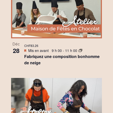
Déc
CHF83.26
28
Mis en avant
9 h 00
-
11 h 00
Fabriquez une composition bonhomme
de neige