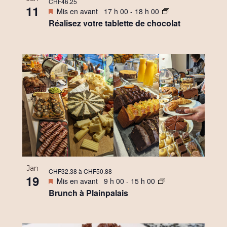
CHF46.25
11
Mis en avant
17 h 00
-
18 h 00
Réalisez votre tablette de chocolat
Jan
CHF32.38 à CHF50.88
19
Mis en avant
9 h 00
-
15 h 00
Brunch à Plainpalais