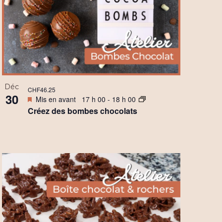
É
v
è
n
e
Déc
CHF46.25
m
30
Mis en avant
17 h 00
-
18 h 00
Créez des bombes chocolats
e
n
t