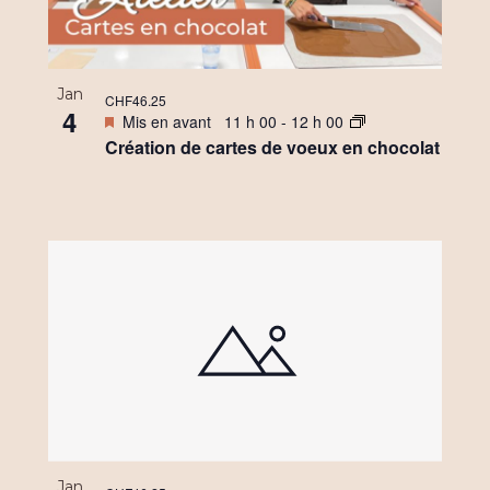
Jan
CHF46.25
4
Mis en avant
11 h 00
-
12 h 00
Création de cartes de voeux en chocolat
Jan