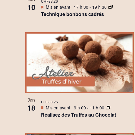
CHF83.26
10
Mis en avant
17 h 30
-
19 h 30
Technique bonbons cadrés
Jan
CHF83.26
18
Mis en avant
9 h 00
-
11 h 00
Réalisez des Truffes au Chocolat