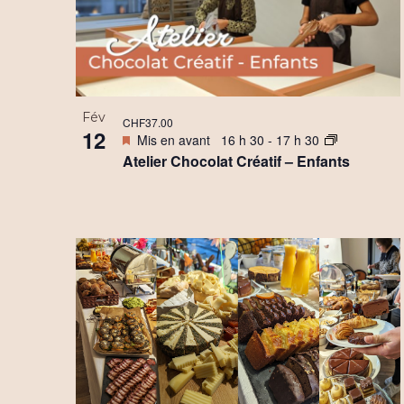
Fév
CHF37.00
12
Mis en avant
16 h 30
-
17 h 30
Atelier Chocolat Créatif – Enfants