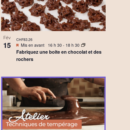
Fév
CHF83.26
15
Mis en avant
16 h 30
-
18 h 30
Fabriquez une boite en chocolat et des
rochers