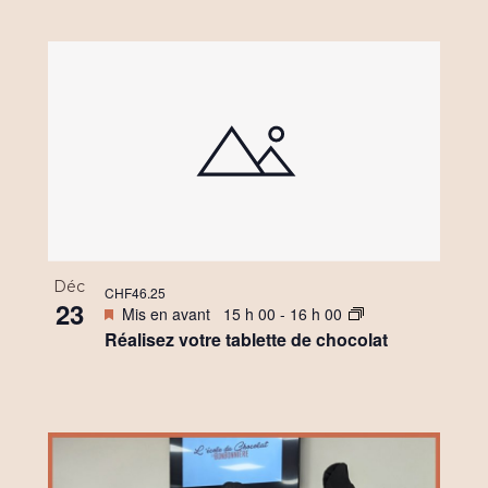
Déc
CHF46.25
23
Mis en avant
15 h 00
-
16 h 00
Réalisez votre tablette de chocolat