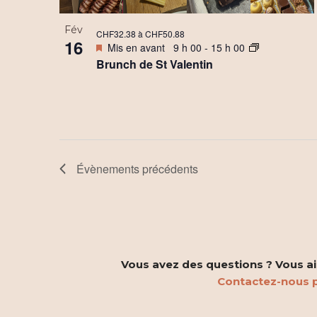
Fév
CHF32.38 à CHF50.88
16
Mis en avant
9 h 00
-
15 h 00
Brunch de St Valentin
Évènements
précédents
Vous avez des questions ? Vous aim
Contactez-nous p