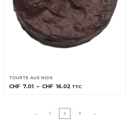
TOURTE AUX NOIX
Plage
CHF
7.01
–
CHF
16.02
TTC
de
prix :
CHF7.01
à
←
→
1
2
3
CHF16.02