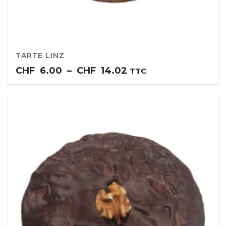
TARTE LINZ
Plage
CHF
6.00
–
CHF
14.02
TTC
de
prix :
CHF6.00
à
CHF14.02