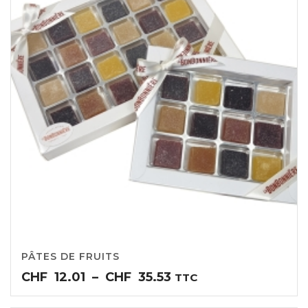
PÂTES DE FRUITS
Plage
CHF
12.01
–
CHF
35.53
TTC
de
prix :