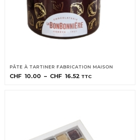
PÂTE À TARTINER FABRICATION MAISON
Plage
CHF
10.00
–
CHF
16.52
TTC
de
prix :
CHF10.00
à
CHF16.52