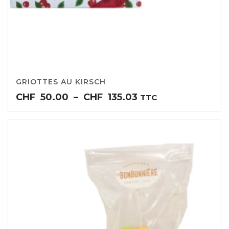
GRIOTTES AU KIRSCH
Plage
CHF
50.00
–
CHF
135.03
TTC
de
prix :
CHF50.00
à
CHF135.03