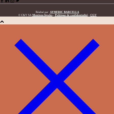
Réalisé par
AYMERIC BARCELLA
© C&Y SA
Mentions légales
-
Politique de confidentialité
-
CGV