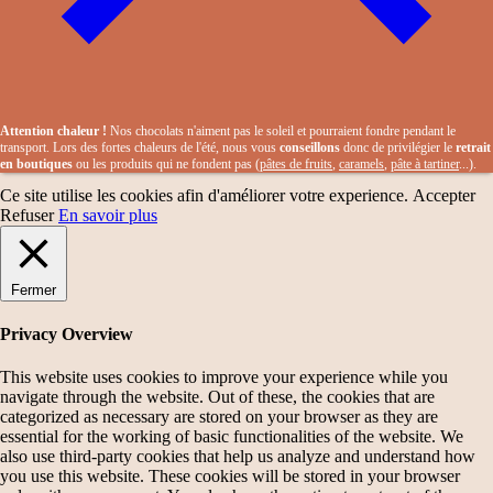
Attention chaleur !
Nos chocolats n'aiment pas le soleil et pourraient fondre pendant le
transport. Lors des fortes chaleurs de l'été, nous vous
conseillons
donc de privilégier le
retrait
en boutiques
ou les produits qui ne fondent pas (
pâtes de fruits
,
caramels
,
pâte à tartiner
...).
Ce site utilise les cookies afin d'améliorer votre experience.
Accepter
Refuser
En savoir plus
Fermer
Privacy Overview
This website uses cookies to improve your experience while you
navigate through the website. Out of these, the cookies that are
categorized as necessary are stored on your browser as they are
essential for the working of basic functionalities of the website. We
also use third-party cookies that help us analyze and understand how
you use this website. These cookies will be stored in your browser