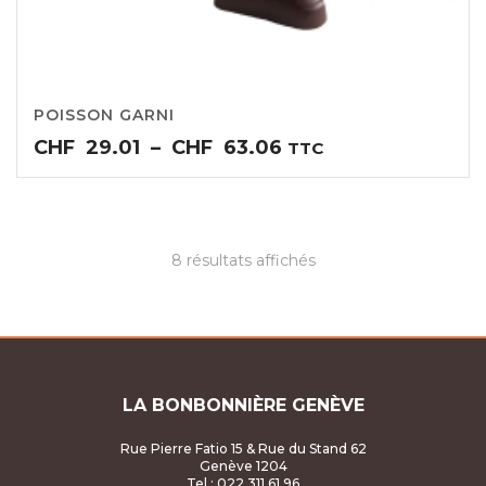
POISSON GARNI
Plage
CHF
29.01
–
CHF
63.06
TTC
de
prix :
CHF29.01
à
8 résultats affichés
CHF63.06
LA BONBONNIÈRE GENÈVE
Rue Pierre Fatio 15 & Rue du Stand 62
Genève 1204
Tel : 022 311 61 96