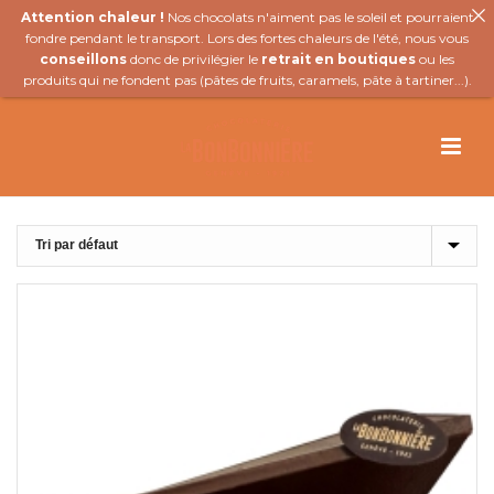
Attention chaleur !
Nos chocolats n'aiment pas le soleil et pourraient
fondre pendant le transport. Lors des fortes chaleurs de l'été, nous vous
conseillons
donc de privilégier le
retrait en boutiques
ou les
produits qui ne fondent pas (
pâtes de fruits
,
caramels
,
pâte à tartiner
...).