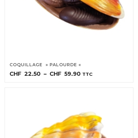
COQUILLAGE » PALOURDE «
Plage
CHF
22.50
–
CHF
59.90
TTC
de
prix :
CHF22.50
à
CHF59.90