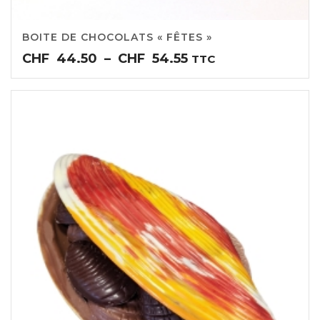
BOITE DE CHOCOLATS « FÊTES »
Plage
CHF
44.50
–
CHF
54.55
TTC
de
prix :
CHF44.50
à
CHF54.55