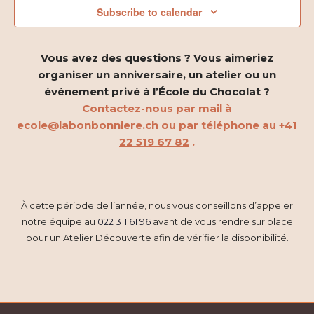
2026
n
Subscribe to calendar
t
t
V
s
Vous avez des questions ? Vous aimeriez
i
organiser un anniversaire, un atelier ou un
S
événement privé à l’École du Chocolat ?
e
e
Contactez-nous par mail à
w
ecole@labonbonniere.ch
ou par téléphone au
+41
a
22 519 67 82
.
s
r
N
c
a
À cette période de l’année, nous vous conseillons d’appeler
h
v
notre équipe au
022 311 61 96
avant de vous rendre sur place
pour un Atelier Découverte afin de vérifier la disponibilité.
a
i
g
n
a
d