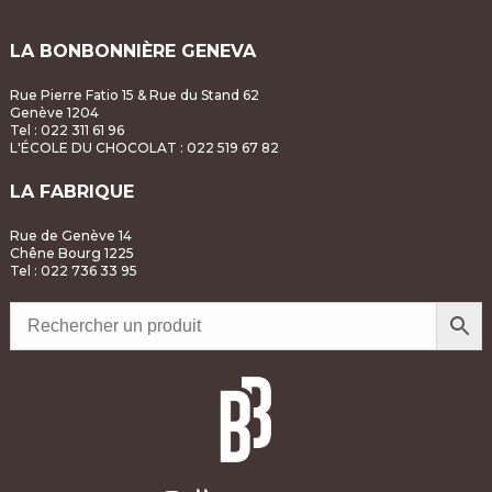
t
V
i
LA BONBONNIÈRE GENEVA
i
o
Rue Pierre Fatio 15 & Rue du Stand 62
e
Genève 1204
n
Tel : 022 311 61 96
w
L'ÉCOLE DU CHOCOLAT
: 022 519 67 82
s
LA FABRIQUE
N
Rue de Genève 14
Chêne Bourg 1225
Tel : 022 736 33 95
a
v
i
g
a