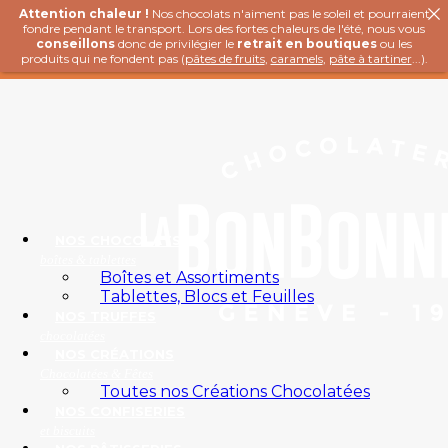
Attention chaleur !
Nos chocolats n'aiment pas le soleil et pourraient
fondre pendant le transport. Lors des fortes chaleurs de l'été, nous vous
conseillons
donc de privilégier le
retrait en boutiques
ou les
produits qui ne fondent pas (
pâtes de fruits
,
caramels
,
pâte à tartiner
...).
NOS CHOCOLATS
boîtes & tablettes
Boîtes et Assortiments
Tablettes, Blocs et Feuilles
NOS TRUFFES
chocolatées
NOS CRÉATIONS
Chocolatées & Fêtes
Toutes nos Créations Chocolatées
NOS CONFISERIES
et biscuits