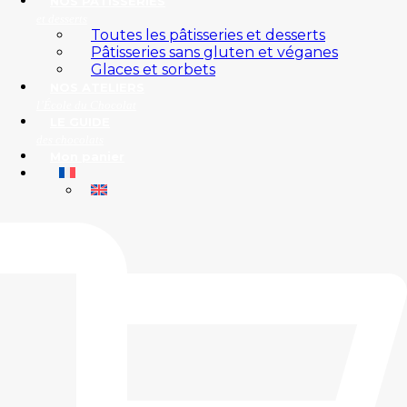
NOS PÂTISSERIES
et desserts
Toutes les pâtisseries et desserts
Pâtisseries sans gluten et véganes
Glaces et sorbets
NOS ATELIERS
l’École du Chocolat
LE GUIDE
des chocolats
Mon panier