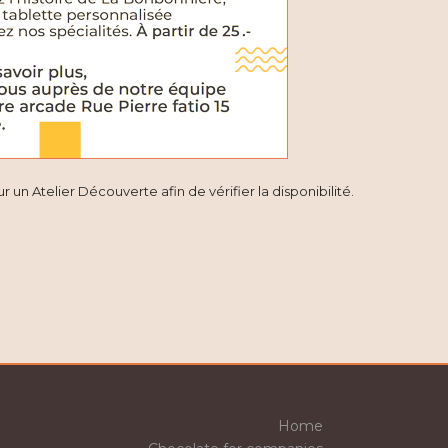
t
i
o
n
 un Atelier Découverte afin de vérifier la disponibilité.
Home