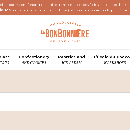
il et pourraient fondre pendant le transport. Lors des fortes chaleurs de l'été,
iques
ou les produits qui ne fondent pas (
pâtes de fruits
,
caramels
,
pâte à tart
olate
Confectionery
Pastries and
L’École du Choco
IONS
AND COOKIES
ICE CREAM
WORKSHOPS