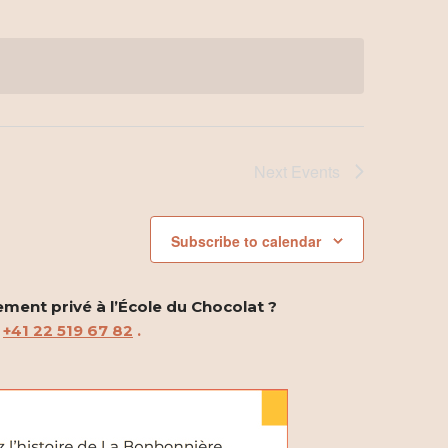
t
V
i
e
w
Next
Events
s
Subscribe to calendar
N
a
ement privé à l’École du Chocolat ?
v
u
+41 22 519 67 82
.
i
g
a