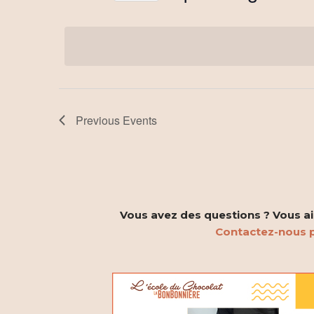
n
by
Select
Keyword.
t
date.
s
S
e
Previous
Events
a
r
c
Vous avez des questions ? Vous aim
h
Contactez-nous p
a
n
d