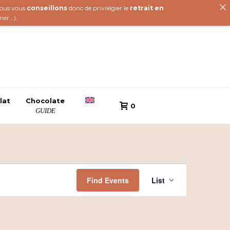
 nous vous
conseillons
donc de privilégier le
retrait en
iner
...).
lat
Chocolate
0
GUIDE
E
Find Events
List
v
e
n