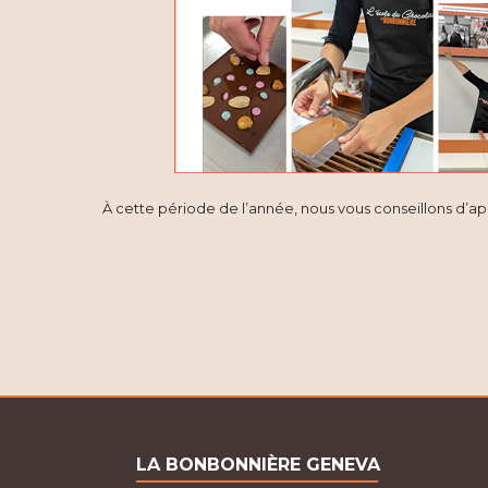
V
i
e
w
s
À cette période de l’année, nous vous conseillons d’a
N
a
v
i
g
a
LA BONBONNIÈRE GENEVA