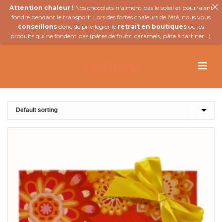
Attention chaleur !
Nos chocolats n'aiment pas le soleil et pourraient
fondre pendant le transport. Lors des fortes chaleurs de l'été, nous vous
conseillons
donc de privilégier le
retrait en boutiques
ou les
produits qui ne fondent pas (
pâtes de fruits
,
caramels
,
pâte à tartiner
...).