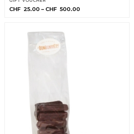
GIFT VOUCHER
Price
CHF
25.00
–
CHF
500.00
range:
CHF25.00
through
CHF500.00