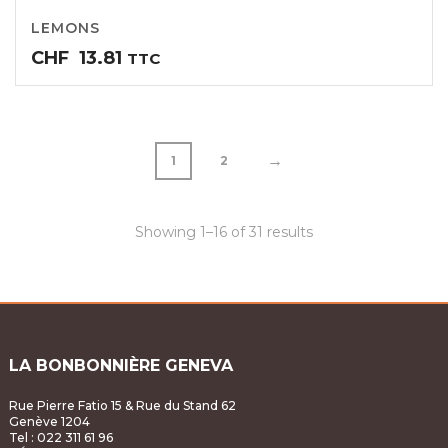
LEMONS
CHF
13.81
TTC
→
1
2
Showing 1–16 of 31 results
LA BONBONNIÈRE GENEVA
Rue Pierre Fatio 15 & Rue du Stand 62
Genève 1204
Tel : 022 311 61 96