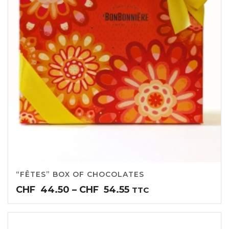
“FÊTES” BOX OF CHOCOLATES
Price
CHF
44.50
–
CHF
54.55
TTC
range:
CHF44.50
through