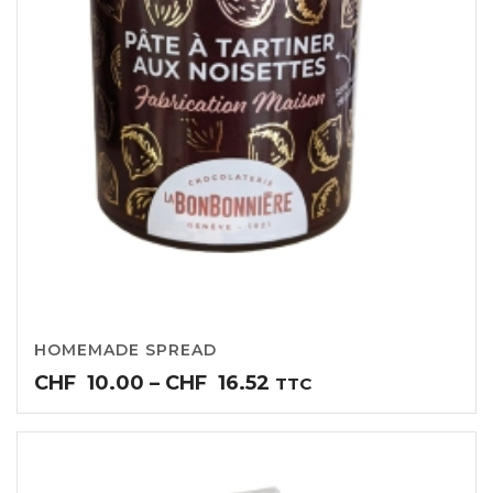
HOMEMADE SPREAD
Price
CHF
10.00
–
CHF
16.52
TTC
range:
CHF10.00
through
CHF16.52