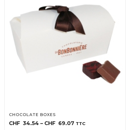
CHOCOLATE BOXES
Price
CHF
34.54
–
CHF
69.07
TTC
range: