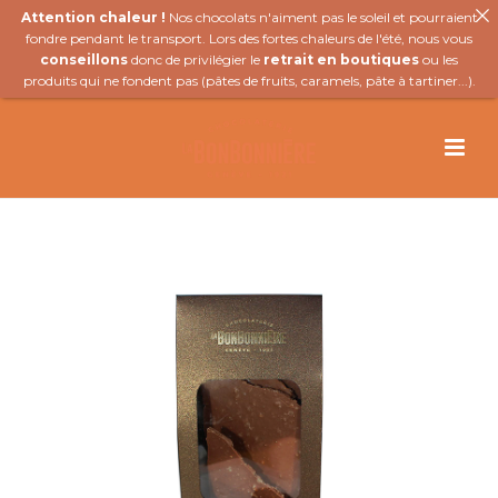
Attention chaleur !
Nos chocolats n'aiment pas le soleil et pourraient
fondre pendant le transport. Lors des fortes chaleurs de l'été, nous vous
conseillons
donc de privilégier le
retrait en boutiques
ou les
produits qui ne fondent pas (
pâtes de fruits
,
caramels
,
pâte à tartiner
...).