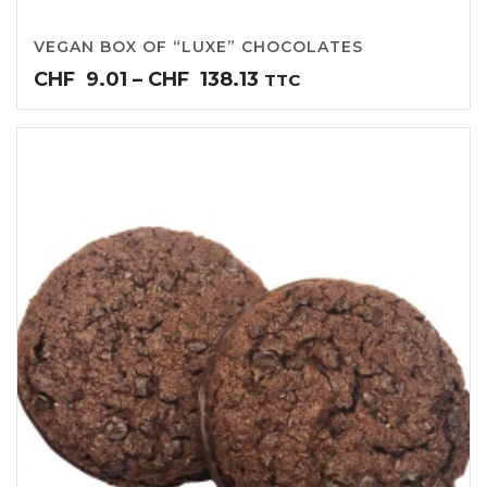
VEGAN BOX OF “LUXE” CHOCOLATES
Price
CHF
9.01
–
CHF
138.13
TTC
range:
CHF9.01
through
CHF138.13