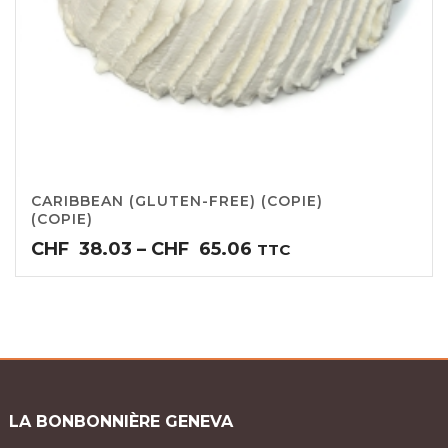
CARIBBEAN (GLUTEN-FREE) (COPIE)
(COPIE)
Price
CHF
38.03
–
CHF
65.06
TTC
range:
CHF38.03
through
CHF65.06
LA BONBONNIÈRE GENEVA