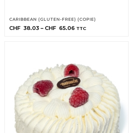
CARIBBEAN (GLUTEN-FREE) (COPIE)
Price
CHF
38.03
–
CHF
65.06
TTC
range:
CHF38.03
through
CHF65.06