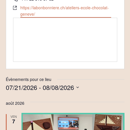
Site
https://labonbonniere.ch/ateliers-ecole-chocolat-
web
geneve/
Évènements pour ce lieu
07/21/2026
 - 
08/08/2026
Sélectionnez
une
août 2026
date.
VEN
7