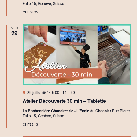
Fatio 15, Genève, Suisse
CHF46.25
MER
29
Mis
29 juillet @ 14 h 00
-
14 h 30
en
Atelier Découverte 30 min – Tablette
avant
La Bonbonnière Chocolaterie - L'École du Chocolat
Rue Pierre
Fatio 15, Genève, Suisse
CHF23.13