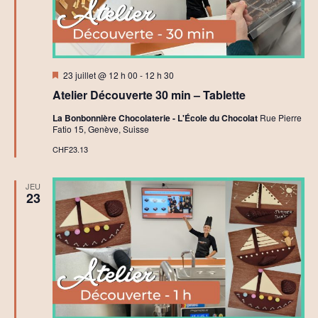
Mis
23 juillet @ 12 h 00
-
12 h 30
en
Atelier Découverte 30 min – Tablette
avant
La Bonbonnière Chocolaterie - L'École du Chocolat
Rue Pierre
Fatio 15, Genève, Suisse
CHF23.13
JEU
23