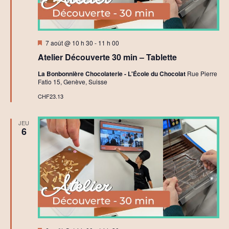
Mis
7 août @ 10 h 30
-
11 h 00
en
Atelier Découverte 30 min – Tablette
avant
La Bonbonnière Chocolaterie - L'École du Chocolat
Rue Pierre
Fatio 15, Genève, Suisse
CHF23.13
JEU
6