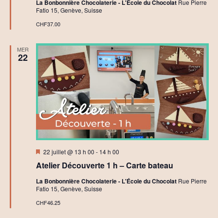
La Bonbonnière Chocolaterie - L'École du Chocolat
Rue Pierre
i
Fatio 15, Genève, Suisse
e
r
CHF37.00
s
C
h
MER
o
22
c
o
l
a
t
C
r
é
a
t
i
f
Mis
22 juillet @ 13 h 00
-
14 h 00
en
Atelier Découverte 1 h – Carte bateau
avant
La Bonbonnière Chocolaterie - L'École du Chocolat
Rue Pierre
Fatio 15, Genève, Suisse
CHF46.25