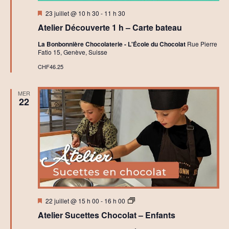
Mis
23 juillet @ 10 h 30
-
11 h 30
en
Atelier Découverte 1 h – Carte bateau
avant
La Bonbonnière Chocolaterie - L'École du Chocolat
Rue Pierre
Fatio 15, Genève, Suisse
CHF46.25
MER
22
Mis
A
22 juillet @ 15 h 00
-
16 h 00
en
t
Atelier Sucettes Chocolat – Enfants
avant
e
l