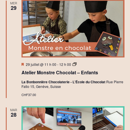
MER
29
Mis
A
29 juillet @ 11 h 00
-
12 h 00
en
t
Atelier Monstre Chocolat – Enfants
avant
e
l
La Bonbonnière Chocolaterie - L'École du Chocolat
Rue Pierre
i
Fatio 15, Genève, Suisse
e
r
CHF37.00
s
C
h
MAR
o
28
c
o
l
a