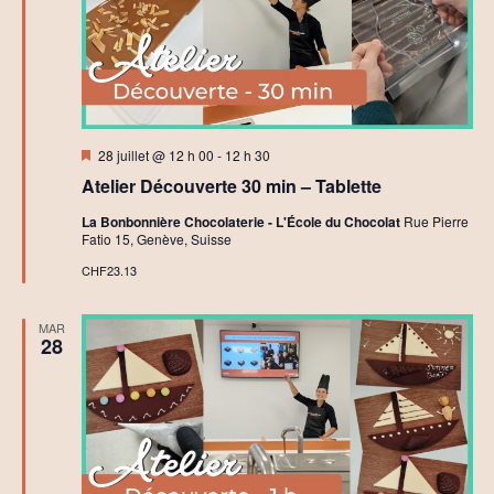
t
C
r
é
a
t
i
f
Mis
28 juillet @ 12 h 00
-
12 h 30
en
Atelier Découverte 30 min – Tablette
avant
La Bonbonnière Chocolaterie - L'École du Chocolat
Rue Pierre
Fatio 15, Genève, Suisse
CHF23.13
MAR
28