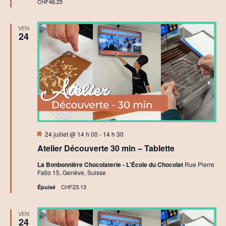
CHF46.25
VEN
24
Mis
24 juillet @ 14 h 00
-
14 h 30
en
Atelier Découverte 30 min – Tablette
avant
La Bonbonnière Chocolaterie - L'École du Chocolat
Rue Pierre
Fatio 15, Genève, Suisse
CHF23.13
Épuisé
VEN
24