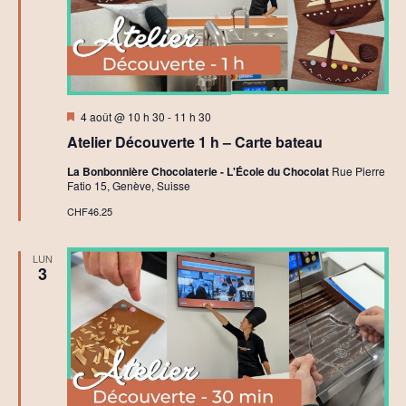
Mis
4 août @ 10 h 30
-
11 h 30
en
Atelier Découverte 1 h – Carte bateau
avant
La Bonbonnière Chocolaterie - L'École du Chocolat
Rue Pierre
Fatio 15, Genève, Suisse
CHF46.25
LUN
3