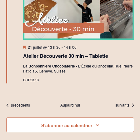
Mis
21 juillet @ 13 h 30
-
14 h 00
en
Atelier Découverte 30 min – Tablette
avant
La Bonbonnière Chocolaterie - L'École du Chocolat
Rue Pierre
Fatio 15, Genève, Suisse
CHF23.13
Évènements
Évènements
précédents
Aujourd’hui
suivants
S’abonner au calendrier