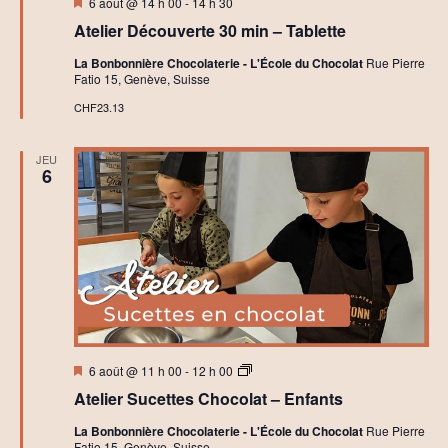
Mis
6 août @ 14 h 00
-
14 h 30
en
Atelier Découverte 30 min – Tablette
avant
La Bonbonnière Chocolaterie - L'École du Chocolat
Rue Pierre
Fatio 15, Genève, Suisse
CHF23.13
JEU
6
Mis
A
6 août @ 11 h 00
-
12 h 00
en
t
Atelier Sucettes Chocolat – Enfants
avant
e
l
La Bonbonnière Chocolaterie - L'École du Chocolat
Rue Pierre
i
Fatio 15, Genève, Suisse