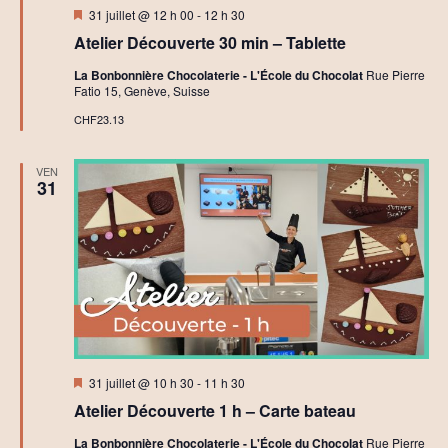
Mis
31 juillet @ 12 h 00
-
12 h 30
en
Atelier Découverte 30 min – Tablette
avant
La Bonbonnière Chocolaterie - L'École du Chocolat
Rue Pierre
Fatio 15, Genève, Suisse
CHF23.13
VEN
31
Mis
31 juillet @ 10 h 30
-
11 h 30
en
Atelier Découverte 1 h – Carte bateau
avant
La Bonbonnière Chocolaterie - L'École du Chocolat
Rue Pierre