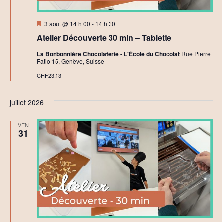
Mis
3 août @ 14 h 00
-
14 h 30
en
Atelier Découverte 30 min – Tablette
avant
La Bonbonnière Chocolaterie - L'École du Chocolat
Rue Pierre
Fatio 15, Genève, Suisse
CHF23.13
juillet 2026
VEN
31