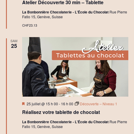
Atelier Découverte 30 min – Tablette
avant
La Bonbonnière Chocolaterie - L'École du Chocolat
Rue Pierre
Fatio 15, Genève, Suisse
CHF23.13
SAM
25
Mis
25 juillet @ 15 h 00
-
16 h 00
Découverte – Niveau 1
en
Réalisez votre tablette de chocolat
avant
La Bonbonnière Chocolaterie - L'École du Chocolat
Rue Pierre
Fatio 15, Genève, Suisse