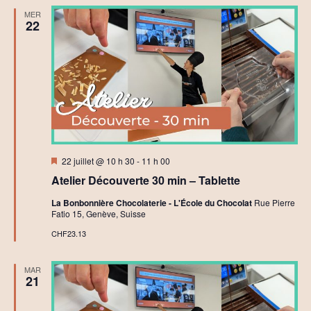
MER
22
Mis
22 juillet @ 10 h 30
-
11 h 00
en
Atelier Découverte 30 min – Tablette
avant
La Bonbonnière Chocolaterie - L'École du Chocolat
Rue Pierre
Fatio 15, Genève, Suisse
CHF23.13
MAR
21