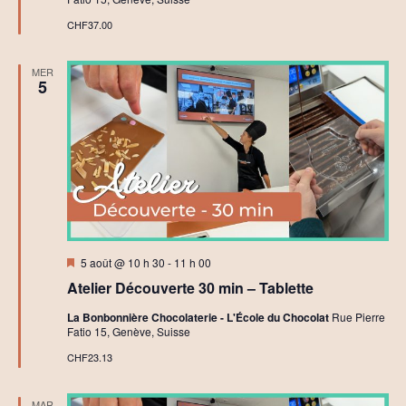
e
r
CHF37.00
s
C
h
MER
o
5
c
o
l
a
t
C
r
é
a
t
i
f
Mis
5 août @ 10 h 30
-
11 h 00
en
Atelier Découverte 30 min – Tablette
avant
La Bonbonnière Chocolaterie - L'École du Chocolat
Rue Pierre
Fatio 15, Genève, Suisse
CHF23.13
MAR