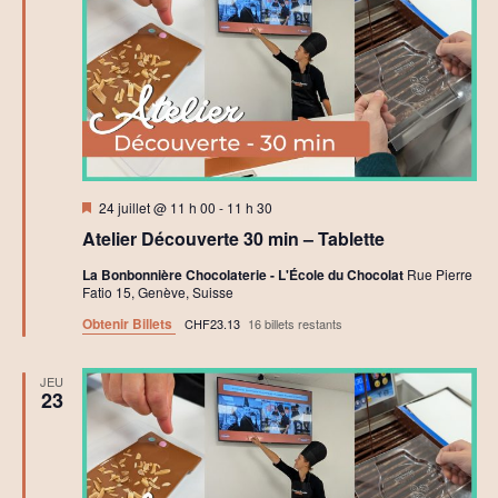
Mis
24 juillet @ 11 h 00
-
11 h 30
en
Atelier Découverte 30 min – Tablette
avant
La Bonbonnière Chocolaterie - L'École du Chocolat
Rue Pierre
Fatio 15, Genève, Suisse
Obtenir Billets
CHF23.13
16 billets restants
JEU
23