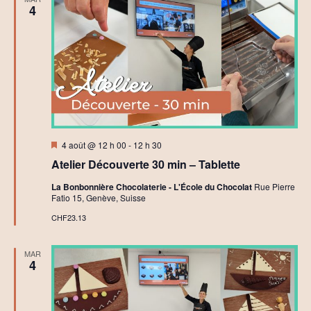
4
Mis
4 août @ 12 h 00
-
12 h 30
en
Atelier Découverte 30 min – Tablette
avant
La Bonbonnière Chocolaterie - L'École du Chocolat
Rue Pierre
Fatio 15, Genève, Suisse
CHF23.13
MAR
4