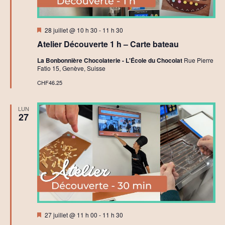
Mis
28 juillet @ 10 h 30
-
11 h 30
en
Atelier Découverte 1 h – Carte bateau
avant
La Bonbonnière Chocolaterie - L'École du Chocolat
Rue Pierre
Fatio 15, Genève, Suisse
CHF46.25
LUN
27
Mis
27 juillet @ 11 h 00
-
11 h 30
en