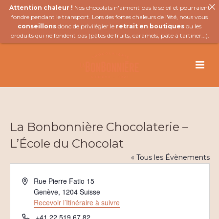
Attention chaleur !
Nos chocolats n'aiment pas le soleil et pourraient
fondre pendant le transport. Lors des fortes chaleurs de l'été, nous vous
conseillons
donc de privilégier le
retrait en boutiques
ou les
produits qui ne fondent pas (
pâtes de fruits
,
caramels
,
pâte à tartiner
...).
La Bonbonnière Chocolaterie –
L’École du Chocolat
« Tous les Évènements
Adresse
Rue Pierre Fatio 15
Genève
,
1204
Suisse
Recevoir l’Itinéraire à suivre
Téléphone
+41 22 519 67 82