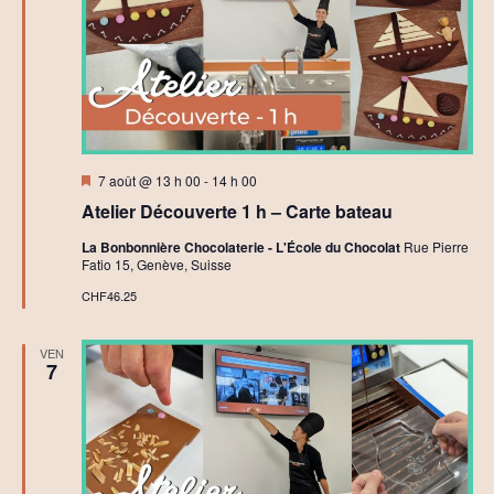
Mis
7 août @ 13 h 00
-
14 h 00
en
Atelier Découverte 1 h – Carte bateau
avant
La Bonbonnière Chocolaterie - L'École du Chocolat
Rue Pierre
Fatio 15, Genève, Suisse
CHF46.25
VEN
7