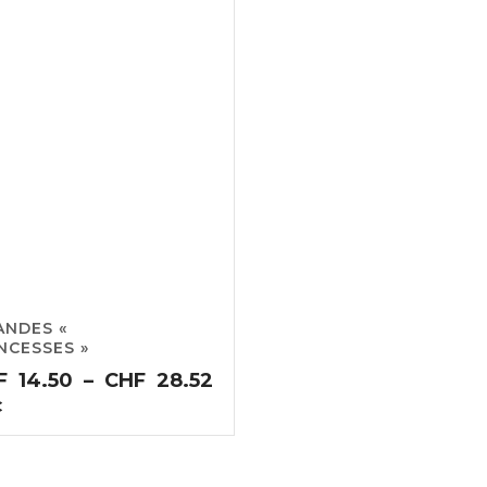
NDES «
NCESSES »
Plage
F
14.50
–
CHF
28.52
de
C
prix :
0
CHF14.50
à