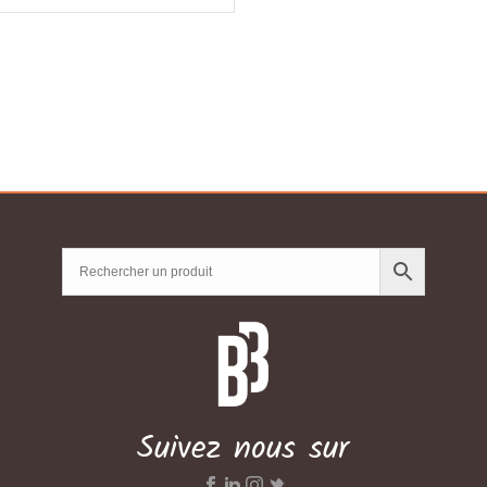
de
prix :
CHF50.00
à
CHF135.03
Suivez nous sur