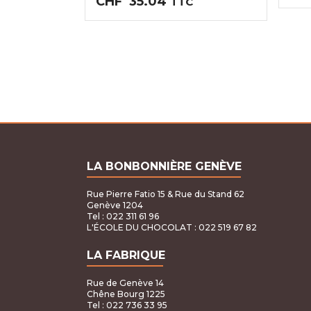
Plage
CHF
35.04
TTC
de
prix :
CHF25.02
à
CHF35.04
LA BONBONNIÈRE GENÈVE
Rue Pierre Fatio 15 & Rue du Stand 62
Genève 1204
Tel : 022 311 61 96
L'ÉCOLE DU CHOCOLAT
: 022 519 67 82
LA FABRIQUE
Rue de Genève 14
Chêne Bourg 1225
Tel : 022 736 33 95