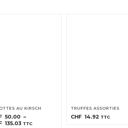
0
CHF28.52
OTTES AU KIRSCH
TRUFFES ASSORTIES
F
50.00
–
CHF
14.92
TTC
Plage
F
135.03
TTC