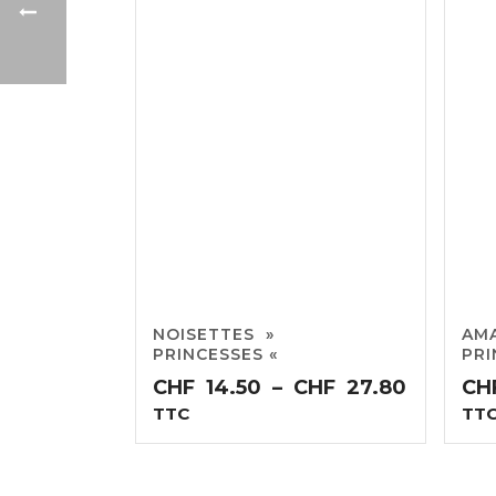
NOISETTES »
AMA
PRINCESSES «
PRI
Plage
CHF
14.50
–
CHF
27.80
CH
de
TTC
TT
prix :
CHF14.5
à