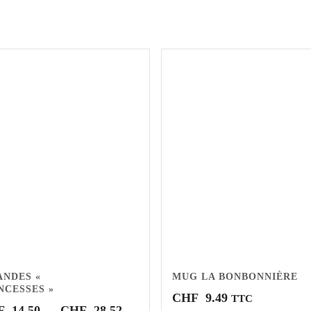
NDES «
MUG LA BONBONNIÈRE
NCESSES »
CHF
9.49
TTC
Plage
F
14.50
–
CHF
28.52