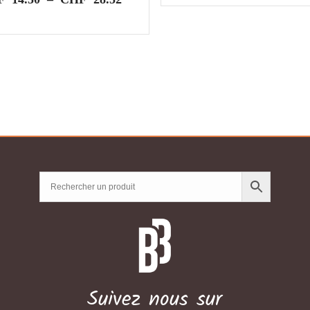
de
prix :
CHF14.50
à
CHF28.52
Suivez nous sur