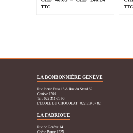
de
TTC
TTC
prix :
CHF40.03
à
CHF240.24
LA BONBONNIÈRE GENÈVE
Rue Pierre Fatio 15 & Rue du Stand 62
Genève 1204
Tel : 022 311 61 96
L'ÉCOLE DU CHOCOLAT
: 022 519 67 82
LA FABRIQUE
Rue de Genève 14
Chêne Bourg 1225