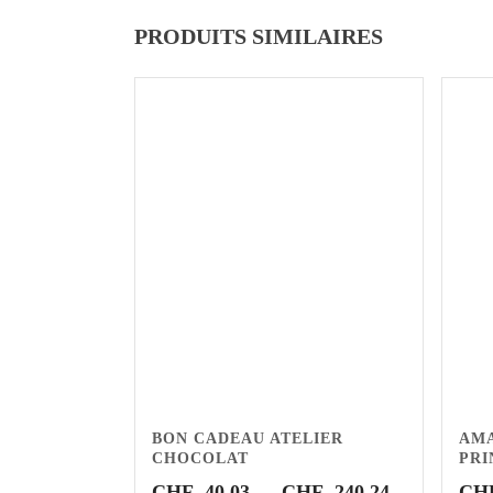
PRODUITS SIMILAIRES
BON CADEAU ATELIER
AMA
CHOCOLAT
PRI
Plage
CHF
40.03
–
CHF
240.24
CH