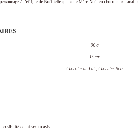
rsonnage à l’effigie de Noël telle que cette Mère-Noël en chocolat artisanal po
IRES
96 g
15 cm
Chocolat au Lait, Chocolat Noir
possibilité de laisser un avis.