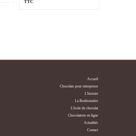
de
TTC
prix :
CHF25.02
à
CHF35.04
Accueil
Chocolats pour entreprises
L'histoire
La Bonbonnière
L'école du chocolat
Chocolaterie en ligne
Actualités
Contact