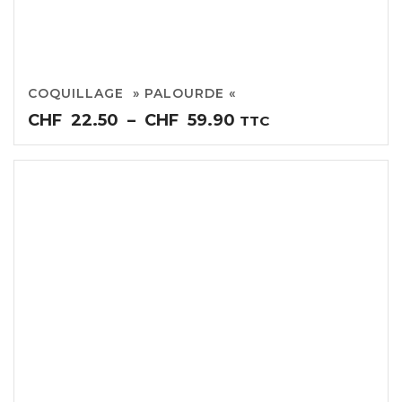
COQUILLAGE » PALOURDE «
Plage
CHF
22.50
–
CHF
59.90
TTC
de
prix :
CHF22.50
à
CHF59.90