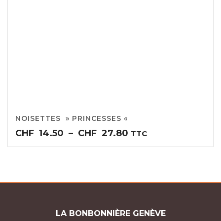
NOISETTES » PRINCESSES «
Plage
CHF
14.50
–
CHF
27.80
TTC
de
prix :
CHF14.50
à
CHF27.80
LA BONBONNIÈRE GENÈVE