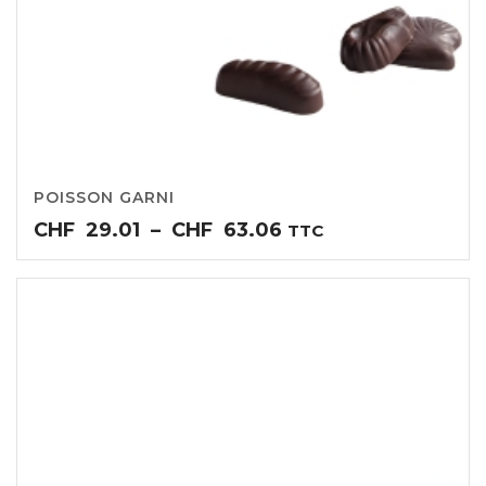
POISSON GARNI
Plage
CHF
29.01
–
CHF
63.06
TTC
de
prix :
CHF29.01
à
CHF63.06