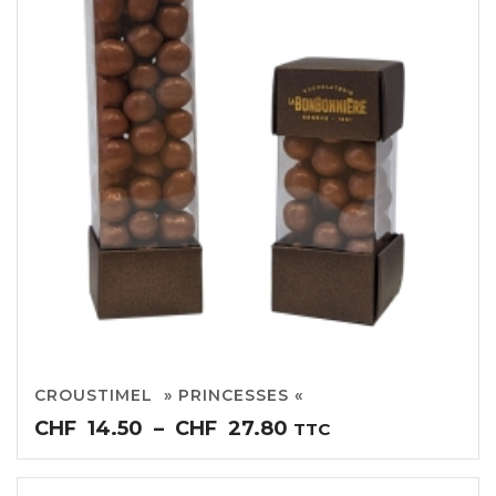
CROUSTIMEL » PRINCESSES «
Plage
CHF
14.50
–
CHF
27.80
TTC
de
prix :