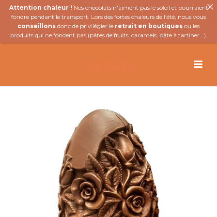
Attention chaleur !
Nos chocolats n'aiment pas le soleil et pourraient
fondre pendant le transport. Lors des fortes chaleurs de l'été, nous vous
conseillons
donc de privilégier le
retrait en boutiques
ou les
produits qui ne fondent pas (
pâtes de fruits
,
caramels
,
pâte à tartiner
...).