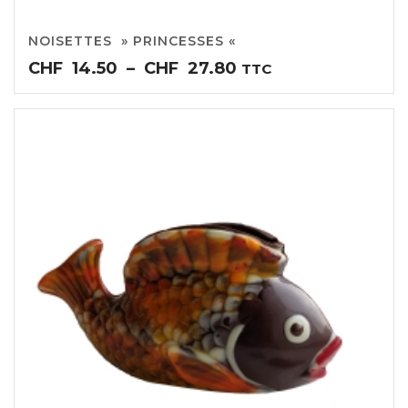
NOISETTES » PRINCESSES «
Plage
CHF
14.50
–
CHF
27.80
TTC
de
prix :
CHF14.50
à
CHF27.80