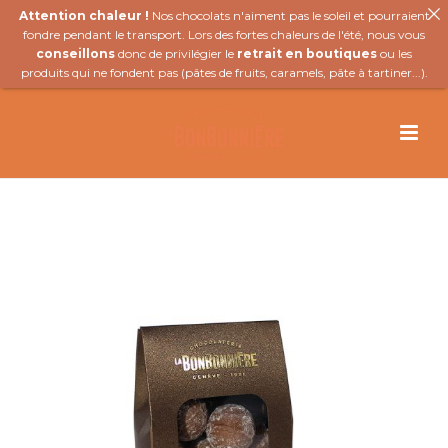
Attention chaleur !
Nos chocolats n'aiment pas le soleil et pourraient
fondre pendant le transport. Lors des fortes chaleurs de l'été, nous vous
conseillons
donc de privilégier le
retrait en boutiques
ou les
produits qui ne fondent pas (
pâtes de fruits
,
caramels
,
pâte à tartiner
...).