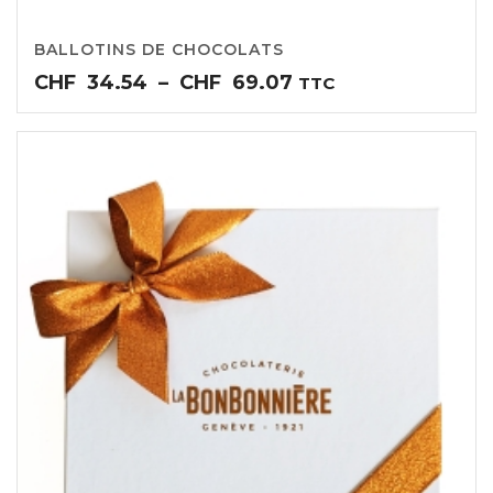
BALLOTINS DE CHOCOLATS
Plage
CHF
34.54
–
CHF
69.07
TTC
de
prix :
CHF34.54
à
CHF69.07