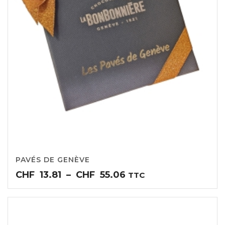
PAVÉS DE GENÈVE
Plage
CHF
13.81
–
CHF
55.06
TTC
de
prix :
CHF13.81
à