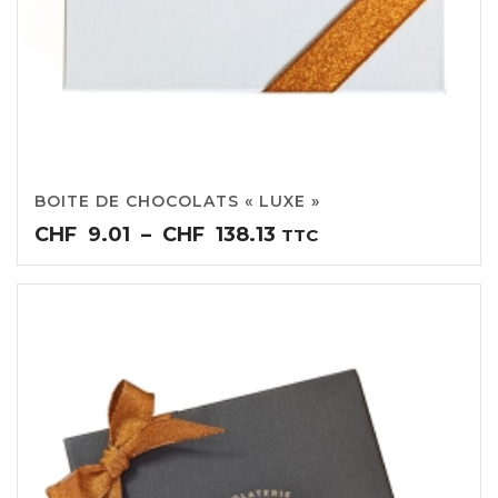
BOITE DE CHOCOLATS « LUXE »
Plage
CHF
9.01
–
CHF
138.13
TTC
de
prix :
CHF9.01
à
CHF138.13