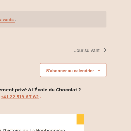
g
a
uivants
.
t
i
o
Jour suivant
n
S’abonner au calendrier
d
e
ement privé à l’École du Chocolat ?
v
u
+41 22 519 67 82
.
u
e
s