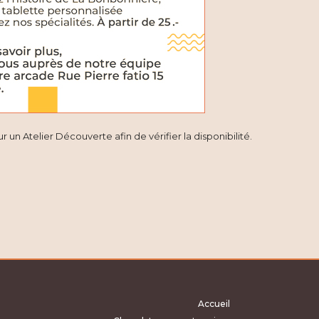
É
v
è
n
e
m
 un Atelier Découverte afin de vérifier la disponibilité.
e
n
t
Accueil