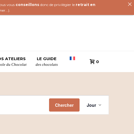
 nous vous
conseillons
donc de privilégier le
retrait en
iner
...).
S ATELIERS
LE GUIDE
0
cole du Chocolat
des chocolats
N
Chercher
Jour
a
v
i