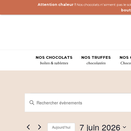
Attention chaleur !
Nos chocolats n'aiment pas le sole
bout
NOS CHOCOLATS
NOS TRUFFES
NOS 
boîtes & tablettes
chocolatées
Chocol
Évènements
R
Saisir
mot-
e
for
clé.
c
Rechercher
7
7 juin 2026
Évènements
Aujourd’hui