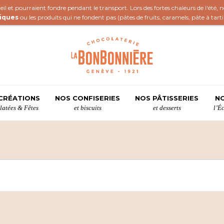
il et pourraient fondre pendant le transport. Lors des fortes chaleurs de l'été,
iques
ou les produits qui ne fondent pas (
pâtes de fruits
,
caramels
,
pâte à tart
CRÉATIONS
NOS CONFISERIES
NOS PÂTISSERIES
NO
atées & Fêtes
et biscuits
et desserts
l’É