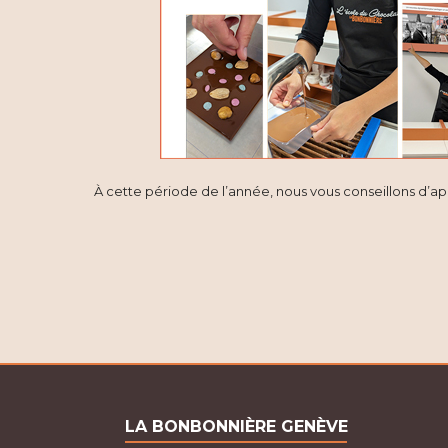
g
a
t
i
o
À cette période de l’année, nous vous conseillons d’a
n
d
e
v
u
e
LA BONBONNIÈRE GENÈVE