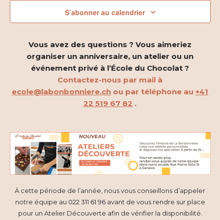
2026
i
h
S’abonner au calendrier
g
e
a
r
Vous avez des questions ? Vous aimeriez
t
organiser un anniversaire, un atelier ou un
c
événement privé à l’École du Chocolat ?
i
h
Contactez-nous par mail à
o
ecole@labonbonniere.ch
ou par téléphone au
+41
e
22 519 67 82
.
n
e
d
t
e
n
v
a
u
À cette période de l’année, nous vous conseillons d’appeler
e
v
notre équipe au
022 311 61 96
avant de vous rendre sur place
s
i
pour un Atelier Découverte afin de vérifier la disponibilité.