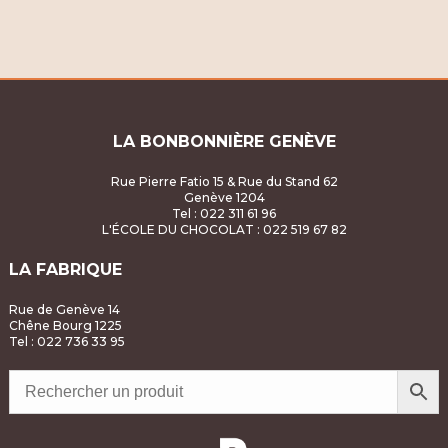
É
g
v
a
è
t
n
LA BONBONNIÈRE GENÈVE
i
e
o
Rue Pierre Fatio 15 & Rue du Stand 62
m
Genève 1204
Tel : 022 311 61 96
n
L'ÉCOLE DU CHOCOLAT
: 022 519 67 82
e
d
n
LA FABRIQUE
e
t
Rue de Genève 14
Chêne Bourg 1225
v
Tel : 022 736 33 95
u
e