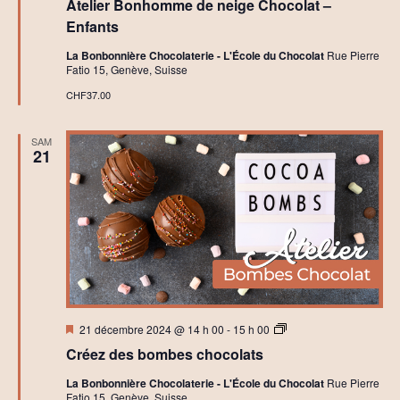
Atelier Bonhomme de neige Chocolat –
avant
e
l
Enfants
i
e
La Bonbonnière Chocolaterie - L'École du Chocolat
Rue Pierre
r
Fatio 15, Genève, Suisse
s
C
CHF37.00
h
o
c
SAM
o
21
l
a
t
C
r
é
a
t
i
f
Mis
A
21 décembre 2024 @ 14 h 00
-
15 h 00
en
t
Créez des bombes chocolats
avant
e
l
La Bonbonnière Chocolaterie - L'École du Chocolat
Rue Pierre
i
Fatio 15, Genève, Suisse
e