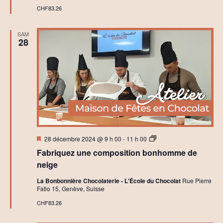
CHF83.26
SAM
28
Mis
A
28 décembre 2024 @ 9 h 00
-
11 h 00
en
t
Fabriquez une composition bonhomme de
avant
e
l
neige
i
e
La Bonbonnière Chocolaterie - L'École du Chocolat
Rue Pierre
r
Fatio 15, Genève, Suisse
s
I
CHF83.26
n
i