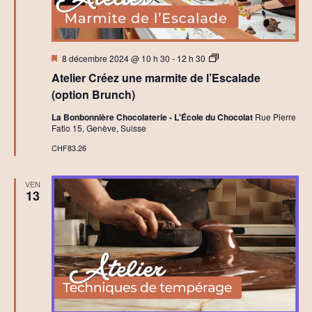
v
e
t
i
è
t
-
n
Mis
A
d
8 décembre 2024 @ 10 h 30
-
12 h 30
en
t
é
Atelier Créez une marmite de l’Escalade
avant
e
j
e
l
e
(option Brunch)
i
u
m
e
n
La Bonbonnière Chocolaterie - L'École du Chocolat
Rue Pierre
r
e
Fatio 15, Genève, Suisse
s
r
e
I
CHF83.26
n
n
i
t
VEN
i
t
13
a
t
s
i
o
n
à
l
a
C
h