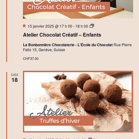
Mis
A
15 janvier 2025 @ 17 h 00
-
18 h 00
en
t
Atelier Chocolat Créatif – Enfants
avant
e
l
La Bonbonnière Chocolaterie - L'École du Chocolat
Rue Pierre
i
Fatio 15, Genève, Suisse
e
r
CHF37.00
s
C
h
SAM
o
18
c
o
l
a
t
C
r
é
a
t
i
f