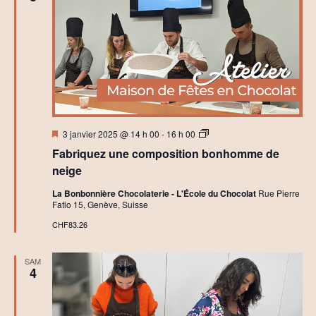
o
c
o
l
a
t
Mis
A
3 janvier 2025 @ 14 h 00
-
16 h 00
en
t
Fabriquez une composition bonhomme de
avant
e
l
neige
i
e
La Bonbonnière Chocolaterie - L'École du Chocolat
Rue Pierre
r
Fatio 15, Genève, Suisse
s
I
CHF83.26
n
i
t
SAM
i
4
a
t
i
o