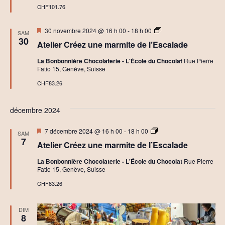
r
o
CHF101.76
r
t
k
c
A
i
Mis
A
30 novembre 2024 @ 16 h 00
-
18 h 00
SAM
t
en
t
30
h
e
Atelier Créez une marmite de l’Escalade
avant
e
o
l
l
i
e
La Bonbonnière Chocolaterie - L'École du Chocolat
Rue Pierre
i
n
e
Fatio 15, Genève, Suisse
e
r
r
e
C
CHF83.26
d
s
h
I
o
t
e
n
c
décembre 2024
i
o
t
n
v
l
i
Mis
A
a
7 décembre 2024 @ 16 h 00
-
18 h 00
SAM
a
a
u
en
t
t
7
t
Atelier Créez une marmite de l’Escalade
avant
e
i
l
e
v
o
La Bonbonnière Chocolaterie - L'École du Chocolat
Rue Pierre
i
n
Fatio 15, Genève, Suisse
e
s
à
i
r
l
CHF83.26
s
a
É
I
g
C
n
h
DIM
v
i
o
8
a
t
c