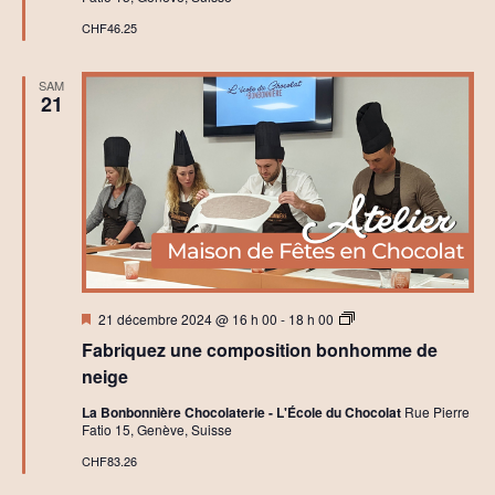
r
CHF46.25
s
C
a
SAM
r
21
t
e
C
h
o
c
o
l
a
t
Mis
A
21 décembre 2024 @ 16 h 00
-
18 h 00
en
t
Fabriquez une composition bonhomme de
avant
e
l
neige
i
e
La Bonbonnière Chocolaterie - L'École du Chocolat
Rue Pierre
r
Fatio 15, Genève, Suisse
s
I
CHF83.26
n
i