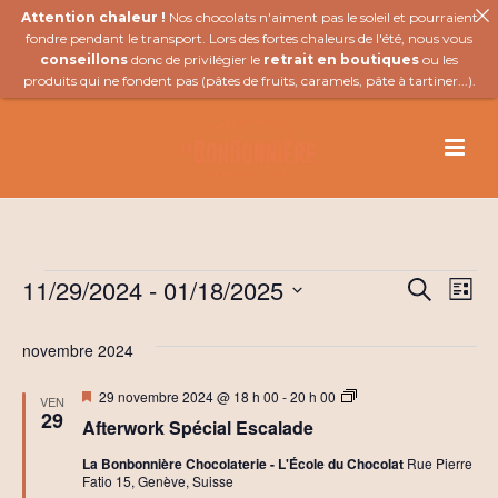
Attention chaleur !
Nos chocolats n'aiment pas le soleil et pourraient
fondre pendant le transport. Lors des fortes chaleurs de l'été, nous vous
conseillons
donc de privilégier le
retrait en boutiques
ou les
produits qui ne fondent pas (
pâtes de fruits
,
caramels
,
pâte à tartiner
...).
Évènements
11/29/2024
 - 
01/18/2025
R
N
Recherch
Liste
Sélectionnez
a
e
une
novembre 2024
v
date.
c
Mis
A
29 novembre 2024 @ 18 h 00
-
20 h 00
VEN
i
en
f
h
29
Afterwork Spécial Escalade
avant
t
g
e
e
La Bonbonnière Chocolaterie - L'École du Chocolat
Rue Pierre
r
Fatio 15, Genève, Suisse
a
w