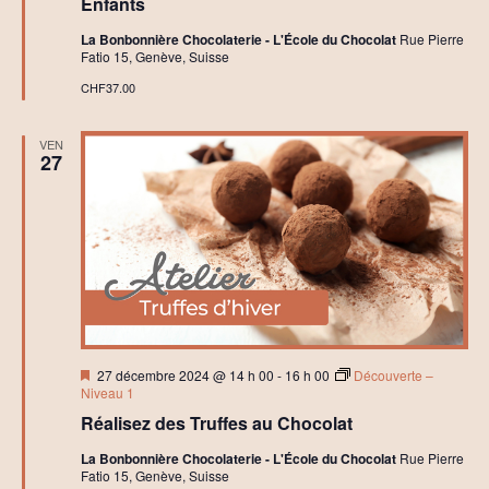
Enfants
i
e
La Bonbonnière Chocolaterie - L'École du Chocolat
Rue Pierre
r
Fatio 15, Genève, Suisse
s
C
CHF37.00
h
o
c
VEN
o
27
l
a
t
C
r
é
a
t
i
f
Mis
27 décembre 2024 @ 14 h 00
-
16 h 00
Découverte –
en
Niveau 1
avant
Réalisez des Truffes au Chocolat
La Bonbonnière Chocolaterie - L'École du Chocolat
Rue Pierre
Fatio 15, Genève, Suisse