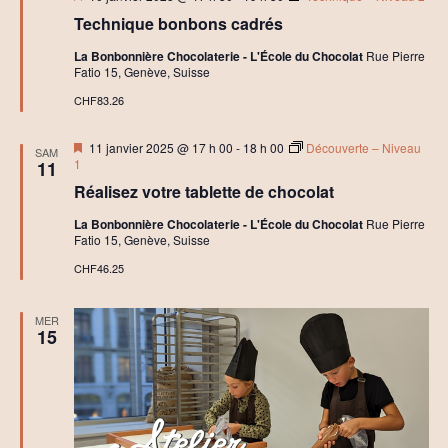
c
en
h
Technique bonbons cadrés
avant
e
r
La Bonbonnière Chocolaterie - L'École du Chocolat
Rue Pierre
s
Fatio 15, Genève, Suisse
CHF83.26
Mis
11 janvier 2025 @ 17 h 00
-
18 h 00
Découverte – Niveau
SAM
en
1
11
avant
Réalisez votre tablette de chocolat
La Bonbonnière Chocolaterie - L'École du Chocolat
Rue Pierre
Fatio 15, Genève, Suisse
CHF46.25
MER
15