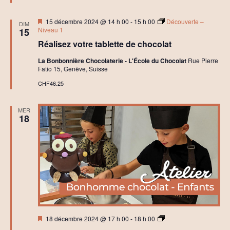
:
A
t
Mis
15 décembre 2024 @ 14 h 00
-
15 h 00
Découverte –
DIM
e
en
Niveau 1
15
l
avant
i
Réalisez votre tablette de chocolat
e
r
La Bonbonnière Chocolaterie - L'École du Chocolat
Rue Pierre
e
Fatio 15, Genève, Suisse
t
p
CHF46.25
e
t
i
MER
t
18
-
d
é
j
e
u
n
e
r
Mis
A
18 décembre 2024 @ 17 h 00
-
18 h 00
en
t