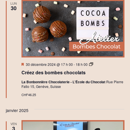
t
LUN
i
30
a
t
i
o
n
à
l
a
C
h
o
c
Mis
A
30 décembre 2024 @ 17 h 00
-
18 h 00
o
en
t
l
Créez des bombes chocolats
avant
e
a
l
t
La Bonbonnière Chocolaterie - L'École du Chocolat
Rue Pierre
i
e
Fatio 15, Genève, Suisse
e
r
r
i
CHF46.25
s
e
C
a
janvier 2025
r
t
e
VEN
C
3
h