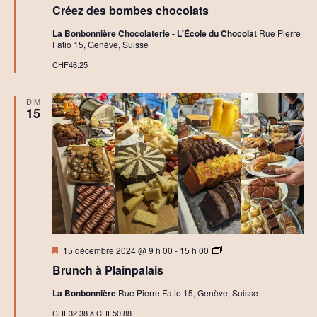
en
t
Créez des bombes chocolats
avant
e
l
La Bonbonnière Chocolaterie - L'École du Chocolat
Rue Pierre
i
Fatio 15, Genève, Suisse
e
r
CHF46.25
s
C
a
DIM
r
15
t
e
C
h
o
c
o
l
a
t
Mis
P
15 décembre 2024 @ 9 h 00
-
15 h 00
en
r
Brunch à Plainpalais
avant
i
v
La Bonbonnière
Rue Pierre Fatio 15, Genève, Suisse
é
CHF32.38 à CHF50.88