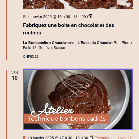
Mis
A
4 janvier 2025 @ 16 h 00
-
18 h 00
en
t
Fabriquez une boite en chocolat et des
avant
e
l
rochers
i
e
La Bonbonnière Chocolaterie - L'École du Chocolat
Rue Pierre
r
Fatio 15, Genève, Suisse
s
B
CHF83.26
o
i
t
VEN
e
10
C
h
o
c
o
l
a
t
e
t
R
o
Mis
10 janvier 2025 @ 17 h 30
-
19 h 30
Technique – Niveau 2