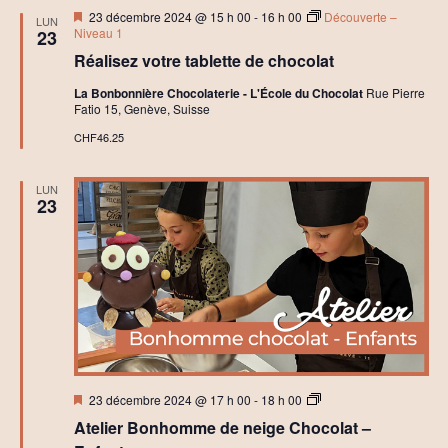
Mis
t
23 décembre 2024 @ 15 h 00
-
16 h 00
Découverte –
LUN
en
i
Niveau 1
23
avant
a
Réalisez votre tablette de chocolat
t
i
La Bonbonnière Chocolaterie - L'École du Chocolat
Rue Pierre
o
Fatio 15, Genève, Suisse
n
à
CHF46.25
l
a
C
LUN
h
23
o
c
o
l
a
t
e
r
i
e
Mis
A
23 décembre 2024 @ 17 h 00
-
18 h 00
en
t
Atelier Bonhomme de neige Chocolat –
avant
e
l