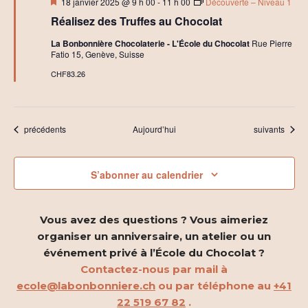
Mis
18 janvier 2025 @ 9 h 00
-
11 h 00
Découverte – Niveau 1
en
Réalisez des Truffes au Chocolat
avant
La Bonbonnière Chocolaterie - L'École du Chocolat
Rue Pierre
Fatio 15, Genève, Suisse
CHF83.26
Évènements
Évènements
précédents
Aujourd’hui
suivants
S’abonner au calendrier
Vous avez des questions ? Vous aimeriez
organiser un anniversaire, un atelier ou un
événement privé à l’École du Chocolat ?
Contactez-nous par mail à
ecole@labonbonniere.ch
ou par téléphone au
+41
22 519 67 82
.