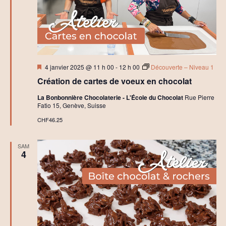
n
à
l
a
C
h
o
c
Mis
4 janvier 2025 @ 11 h 00
-
12 h 00
Découverte – Niveau 1
o
en
l
Création de cartes de voeux en chocolat
avant
a
t
La Bonbonnière Chocolaterie - L'École du Chocolat
Rue Pierre
e
Fatio 15, Genève, Suisse
r
i
CHF46.25
e
SAM
4