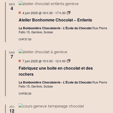
MER
4
Mis
A
4 juin 2025 @ 16 h 30
-
17 h 30
en
t
Atelier Bonhomme Chocolat – Enfants
avant
e
l
La Bonbonnière Chocolaterie - L'École du Chocolat
Rue Pierre
i
Fatio 15, Genève, Suisse
e
r
CHF37.00
s
C
h
SAM
o
7
c
Mis
A
7 juin 2025 @ 10 h 00
-
12 h 00
o
en
t
l
Fabriquez une boite en chocolat et des
avant
e
a
l
t
rochers
i
C
e
r
La Bonbonnière Chocolaterie - L'École du Chocolat
Rue Pierre
r
é
Fatio 15, Genève, Suisse
s
a
B
t
CHF83.26
o
i
i
f
t
JEU
e
12