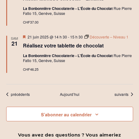
l
La Bonbonnière Chocolaterie - L'École du Chocolat
Rue Pierre
i
Fatio 15, Genève, Suisse
e
r
CHF37.00
s
C
h
Mis
21 juin 2025 @ 14 h 30
-
15 h 30
Découverte – Niveau 1
SAM
o
en
21
c
Réalisez votre tablette de chocolat
avant
o
l
La Bonbonnière Chocolaterie - L'École du Chocolat
Rue Pierre
a
Fatio 15, Genève, Suisse
t
C
CHF46.25
r
é
a
t
i
Évènements
Évènements
précédents
Aujourd’hui
suivants
f
S’abonner au calendrier
Vous avez des questions ? Vous aimeriez