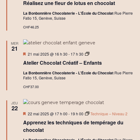
é
Réalisez une fleur de lotus en chocolat
avant
j
e
La Bonbonnière Chocolaterie - L'École du Chocolat
Rue Pierre
u
Fatio 15, Genève, Suisse
n
e
CHF46.25
r
MER
21
Mis
A
21 mai 2025 @ 16 h 30
-
17 h 30
en
t
Atelier Chocolat Créatif – Enfants
avant
e
l
La Bonbonnière Chocolaterie - L'École du Chocolat
Rue Pierre
i
Fatio 15, Genève, Suisse
e
r
CHF37.00
s
C
h
JEU
o
22
c
Mis
22 mai 2025 @ 17 h 00
-
19 h 00
o
Technique – Niveau 2
en
l
Apprenez les techniques de tempérage du
avant
a
t
chocolat
C
r
La Bonbonnière Chocolaterie - L'École du Chocolat
Rue Pierre