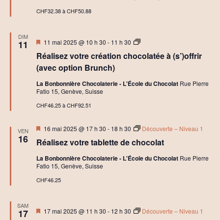
h
e
CHF32.38 à CHF50.88
:
r
A
s
t
DIM
e
Mis
P
11 mai 2025 @ 10 h 30
-
11 h 30
11
l
en
r
i
Réalisez votre création chocolatée à (s’)offrir
avant
i
e
v
(avec option Brunch)
r
é
e
La Bonbonnière Chocolaterie - L'École du Chocolat
Rue Pierre
t
:
Fatio 15, Genève, Suisse
p
A
e
t
CHF46.25 à CHF92.51
t
e
i
l
t
Mis
i
16 mai 2025 @ 17 h 30
-
18 h 30
Découverte – Niveau 1
VEN
-
en
e
16
d
Réalisez votre tablette de chocolat
avant
r
é
e
j
La Bonbonnière Chocolaterie - L'École du Chocolat
Rue Pierre
t
e
Fatio 15, Genève, Suisse
p
u
e
n
CHF46.25
t
e
i
r
t
SAM
-
Mis
17 mai 2025 @ 11 h 30
-
12 h 30
Découverte – Niveau 1
17
d
en