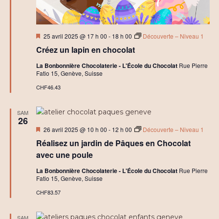
a
t
i
f
Mis
25 avril 2025 @ 17 h 00
-
18 h 00
Découverte – Niveau 1
en
Créez un lapin en chocolat
avant
La Bonbonnière Chocolaterie - L'École du Chocolat
Rue Pierre
Fatio 15, Genève, Suisse
CHF46.43
SAM
26
Mis
26 avril 2025 @ 10 h 00
-
12 h 00
Découverte – Niveau 1
en
Réalisez un jardin de Pâques en Chocolat
avant
avec une poule
La Bonbonnière Chocolaterie - L'École du Chocolat
Rue Pierre
Fatio 15, Genève, Suisse
CHF83.57
SAM