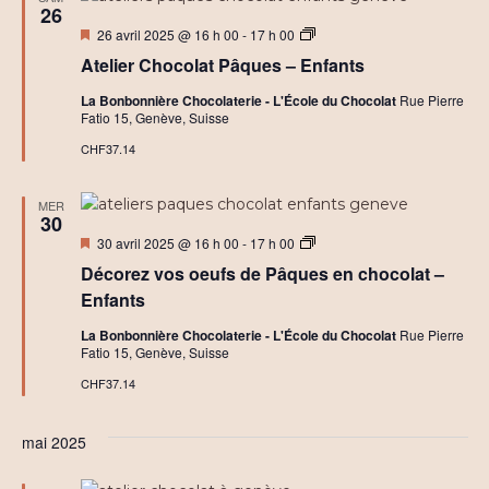
26
Mis
A
26 avril 2025 @ 16 h 00
-
17 h 00
en
t
Atelier Chocolat Pâques – Enfants
avant
e
l
La Bonbonnière Chocolaterie - L'École du Chocolat
Rue Pierre
i
Fatio 15, Genève, Suisse
e
r
CHF37.14
s
C
h
MER
o
30
c
Mis
A
30 avril 2025 @ 16 h 00
-
17 h 00
o
en
t
l
Décorez vos oeufs de Pâques en chocolat –
avant
e
a
l
t
Enfants
i
C
e
r
La Bonbonnière Chocolaterie - L'École du Chocolat
Rue Pierre
r
é
Fatio 15, Genève, Suisse
s
a
C
t
CHF37.14
h
i
o
f
c
mai 2025
o
l
a