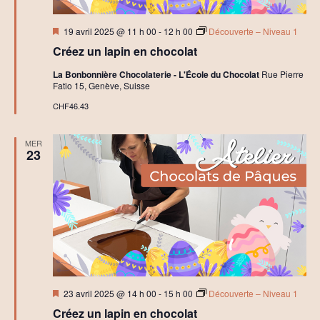
è
t
Mis
n
19 avril 2025 @ 11 h 00
-
12 h 00
Découverte – Niveau 1
en
i
Créez un lapin en chocolat
avant
e
o
La Bonbonnière Chocolaterie - L'École du Chocolat
Rue Pierre
m
Fatio 15, Genève, Suisse
n
CHF46.43
e
d
n
MER
23
e
t
v
u
e
s
Mis
23 avril 2025 @ 14 h 00
-
15 h 00
Découverte – Niveau 1
É
en
Créez un lapin en chocolat
avant