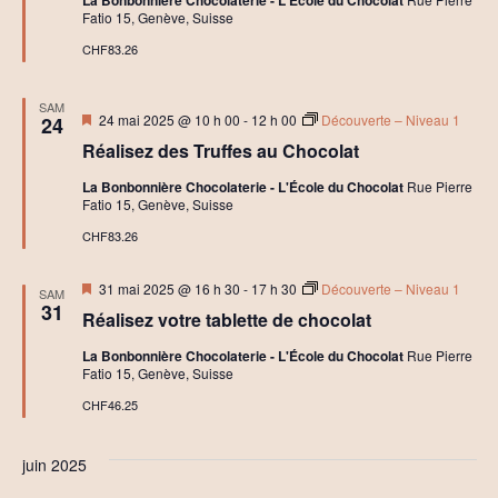
é
Fatio 15, Genève, Suisse
a
t
CHF83.26
i
f
SAM
Mis
24 mai 2025 @ 10 h 00
-
12 h 00
Découverte – Niveau 1
24
en
Réalisez des Truffes au Chocolat
avant
La Bonbonnière Chocolaterie - L'École du Chocolat
Rue Pierre
Fatio 15, Genève, Suisse
CHF83.26
Mis
31 mai 2025 @ 16 h 30
-
17 h 30
Découverte – Niveau 1
SAM
en
31
Réalisez votre tablette de chocolat
avant
La Bonbonnière Chocolaterie - L'École du Chocolat
Rue Pierre
Fatio 15, Genève, Suisse
CHF46.25
juin 2025