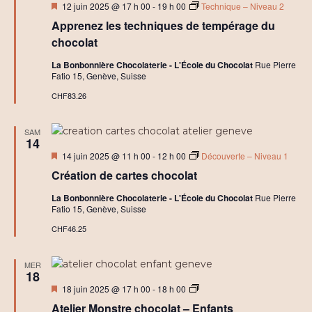
C
Mis
12 juin 2025 @ 17 h 00
-
19 h 00
Technique – Niveau 2
h
en
o
Apprenez les techniques de tempérage du
avant
c
chocolat
o
l
La Bonbonnière Chocolaterie - L'École du Chocolat
Rue Pierre
a
Fatio 15, Genève, Suisse
t
e
CHF83.26
t
R
o
SAM
c
14
h
Mis
14 juin 2025 @ 11 h 00
-
12 h 00
Découverte – Niveau 1
e
en
r
Création de cartes chocolat
avant
s
La Bonbonnière Chocolaterie - L'École du Chocolat
Rue Pierre
Fatio 15, Genève, Suisse
CHF46.25
MER
18
Mis
A
18 juin 2025 @ 17 h 00
-
18 h 00
en
t
Atelier Monstre chocolat – Enfants
avant
e