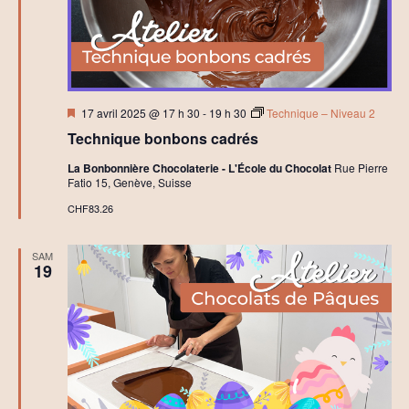
r
t
c
i
h
o
e
Mis
17 avril 2025 @ 17 h 30
-
19 h 30
Technique – Niveau 2
n
en
Technique bonbons cadrés
avant
e
d
La Bonbonnière Chocolaterie - L'École du Chocolat
Rue Pierre
t
Fatio 15, Genève, Suisse
e
CHF83.26
n
v
a
u
SAM
19
e
v
s
i
É
g
v
a