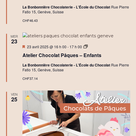
v
La Bonbonnière Chocolaterie - L'École du Chocolat
Rue Pierre
Fatio 15, Genève, Suisse
è
CHF46.43
n
e
MER
23
Mis
A
23 avril 2025 @ 16 h 00
-
17 h 00
m
en
t
Atelier Chocolat Pâques – Enfants
avant
e
e
l
La Bonbonnière Chocolaterie - L'École du Chocolat
Rue Pierre
i
Fatio 15, Genève, Suisse
e
n
r
CHF37.14
s
t
C
h
VEN
o
s
25
c
o
l
a
t
C
r
é