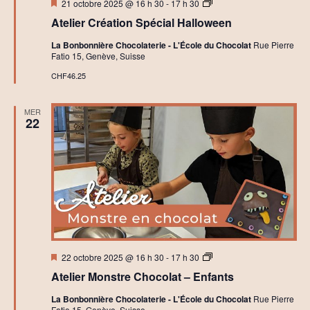
Mis
A
21 octobre 2025 @ 16 h 30
-
17 h 30
en
t
Atelier Création Spécial Halloween
avant
e
l
La Bonbonnière Chocolaterie - L'École du Chocolat
Rue Pierre
i
Fatio 15, Genève, Suisse
e
r
CHF46.25
s
I
n
MER
i
22
t
i
a
t
i
o
n
à
l
a
C
h
Mis
A
o
22 octobre 2025 @ 16 h 30
-
17 h 30
en
t
c
Atelier Monstre Chocolat – Enfants
avant
e
o
l
l
La Bonbonnière Chocolaterie - L'École du Chocolat
Rue Pierre
i
a
Fatio 15, Genève, Suisse