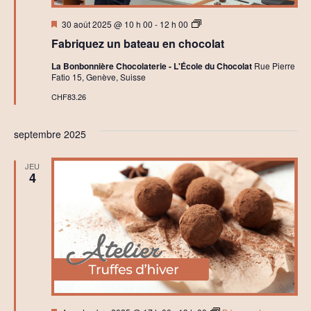
l
a
Mis
A
t
30 août 2025 @ 10 h 00
-
12 h 00
en
t
Fabriquez un bateau en chocolat
avant
e
l
La Bonbonnière Chocolaterie - L'École du Chocolat
Rue Pierre
i
Fatio 15, Genève, Suisse
e
r
CHF83.26
s
B
o
septembre 2025
i
t
e
JEU
C
4
h
o
c
o
l
a
t
e
t
R
o
c