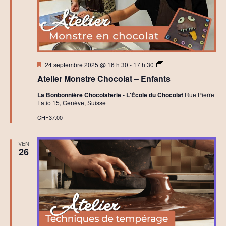
Mis
A
24 septembre 2025 @ 16 h 30
-
17 h 30
en
t
Atelier Monstre Chocolat – Enfants
avant
e
l
La Bonbonnière Chocolaterie - L'École du Chocolat
Rue Pierre
i
Fatio 15, Genève, Suisse
e
r
CHF37.00
s
C
h
VEN
o
26
c
o
l
a
t
C
r
é
a
t