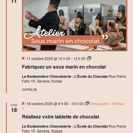
11
c
o
l
a
t
C
r
é
a
t
i
f
Mis
A
11 octobre 2025 @ 10 h 00
-
12 h 00
en
t
Fabriquez un sous marin en chocolat
avant
e
l
La Bonbonnière Chocolaterie - L'École du Chocolat
Rue Pierre
i
Fatio 15, Genève, Suisse
e
r
CHF83.26
s
B
o
Mis
18 octobre 2025 @ 9 h 00
-
10 h 00
Découverte – Niveau
SAM
i
en
1
18
t
avant
e
Réalisez votre tablette de chocolat
C
h
La Bonbonnière Chocolaterie - L'École du Chocolat
Rue Pierre
o
Fatio 15, Genève, Suisse