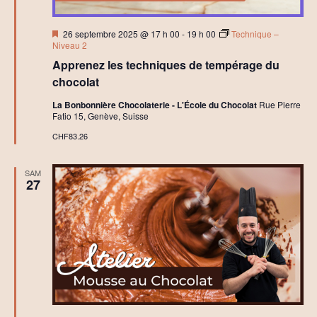
i
f
Mis
26 septembre 2025 @ 17 h 00
-
19 h 00
Technique –
en
Niveau 2
avant
Apprenez les techniques de tempérage du
chocolat
La Bonbonnière Chocolaterie - L'École du Chocolat
Rue Pierre
Fatio 15, Genève, Suisse
CHF83.26
SAM
27