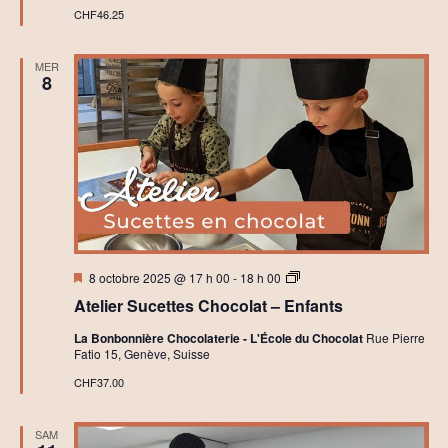
CHF46.25
MER
8
Mis
A
8 octobre 2025 @ 17 h 00
-
18 h 00
en
t
Atelier Sucettes Chocolat – Enfants
avant
e
l
La Bonbonnière Chocolaterie - L'École du Chocolat
Rue Pierre
i
Fatio 15, Genève, Suisse
e
r
CHF37.00
s
C
h
SAM
o