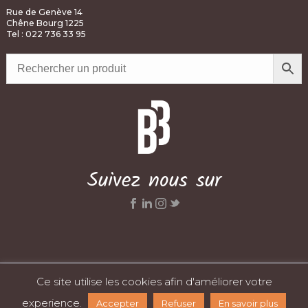
Rue de Genève 14
Chêne Bourg 1225
Tel : 022 736 33 95
Suivez nous sur
Ce site utilise les cookies afin d'améliorer votre
Réalisé par
AYMERIC BARCELLA
© C&Y SA
Mentions légales
-
Politique de confidentialité
-
CGV
experience.
Accepter
Refuser
En savoir plus