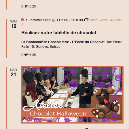
c
o
CHF46.25
l
a
Mis
t
18 octobre 2025 @ 11 h 00
-
12 h 00
Découverte – Niveau
SAM
en
e
1
18
avant
t
Réalisez votre tablette de chocolat
R
o
La Bonbonnière Chocolaterie - L'École du Chocolat
Rue Pierre
c
Fatio 15, Genève, Suisse
h
e
CHF46.25
r
s
MAR
21