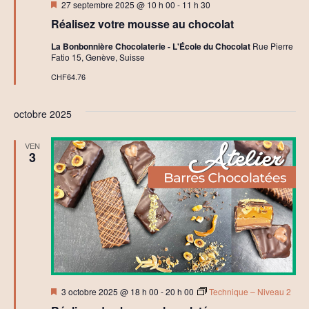
Mis
27 septembre 2025 @ 10 h 00
-
11 h 30
en
Réalisez votre mousse au chocolat
avant
La Bonbonnière Chocolaterie - L'École du Chocolat
Rue Pierre
Fatio 15, Genève, Suisse
CHF64.76
octobre 2025
VEN
3
Mis
3 octobre 2025 @ 18 h 00
-
20 h 00
Technique – Niveau 2
en