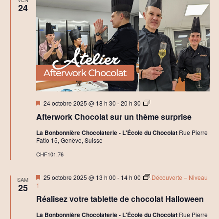
i
24
t
i
a
t
i
o
n
à
l
a
C
h
Mis
A
o
24 octobre 2025 @ 18 h 30
-
20 h 30
en
f
c
Afterwork Chocolat sur un thème surprise
avant
t
o
e
l
La Bonbonnière Chocolaterie - L'École du Chocolat
Rue Pierre
r
a
Fatio 15, Genève, Suisse
w
t
o
e
CHF101.76
r
r
k
i
A
e
Mis
25 octobre 2025 @ 13 h 00
-
14 h 00
Découverte – Niveau
SAM
t
en
1
25
e
avant
l
Réalisez votre tablette de chocolat Halloween
i
e
La Bonbonnière Chocolaterie - L'École du Chocolat
Rue Pierre