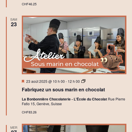
r
CHF46.25
t
c
i
SAM
23
h
o
e
n
e
d
t
e
n
v
a
u
Mis
A
23 août 2025 @ 10 h 00
-
12 h 00
en
t
Fabriquez un sous marin en chocolat
avant
e
e
v
l
La Bonbonnière Chocolaterie - L'École du Chocolat
Rue Pierre
i
s
Fatio 15, Genève, Suisse
i
e
r
CHF83.26
É
s
g
B
v
o
a
MER
i