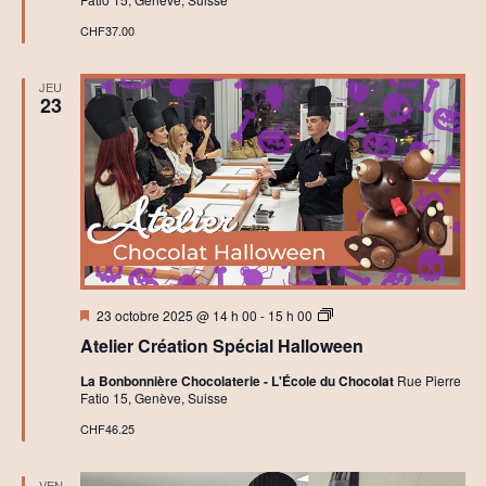
e
t
r
e
CHF37.00
s
r
C
i
h
e
JEU
o
23
c
o
l
a
t
C
r
é
a
t
i
f
Mis
A
23 octobre 2025 @ 14 h 00
-
15 h 00
en
t
Atelier Création Spécial Halloween
avant
e
l
La Bonbonnière Chocolaterie - L'École du Chocolat
Rue Pierre
i
Fatio 15, Genève, Suisse
e
r
CHF46.25
s
I
n
VEN