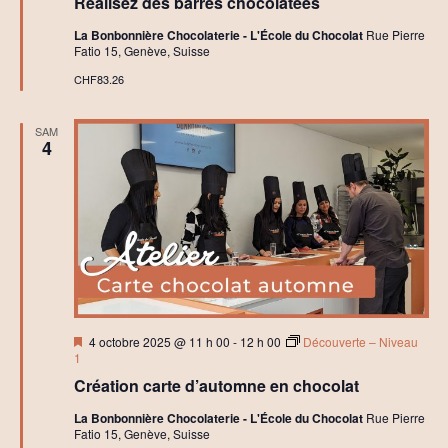
Réalisez des barres chocolatées
avant
La Bonbonnière Chocolaterie - L'École du Chocolat
Rue Pierre
Fatio 15, Genève, Suisse
CHF83.26
SAM
4
Mis
4 octobre 2025 @ 11 h 00
-
12 h 00
Découverte – Niveau
en
1
avant
Création carte d’automne en chocolat
La Bonbonnière Chocolaterie - L'École du Chocolat
Rue Pierre
Fatio 15, Genève, Suisse