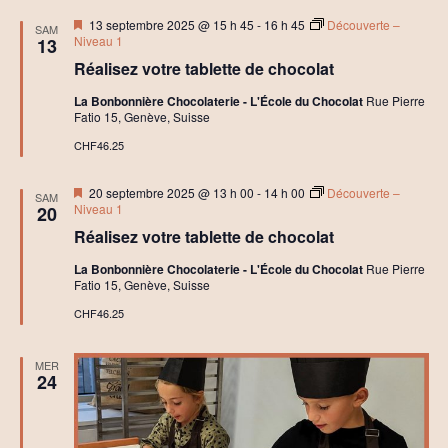
h
Mis
13 septembre 2025 @ 15 h 45
-
16 h 45
Découverte –
SAM
o
en
Niveau 1
13
c
avant
o
Réalisez votre tablette de chocolat
l
a
La Bonbonnière Chocolaterie - L'École du Chocolat
Rue Pierre
t
Fatio 15, Genève, Suisse
C
r
CHF46.25
é
a
Mis
t
20 septembre 2025 @ 13 h 00
-
14 h 00
Découverte –
SAM
en
i
Niveau 1
20
avant
f
Réalisez votre tablette de chocolat
La Bonbonnière Chocolaterie - L'École du Chocolat
Rue Pierre
Fatio 15, Genève, Suisse
CHF46.25
MER
24