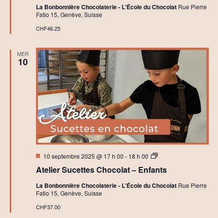
La Bonbonnière Chocolaterie - L'École du Chocolat
Rue Pierre
Fatio 15, Genève, Suisse
CHF46.25
MER
10
Mis
A
10 septembre 2025 @ 17 h 00
-
18 h 00
en
t
Atelier Sucettes Chocolat – Enfants
avant
e
l
La Bonbonnière Chocolaterie - L'École du Chocolat
Rue Pierre
i
Fatio 15, Genève, Suisse
e
r
CHF37.00
s
C