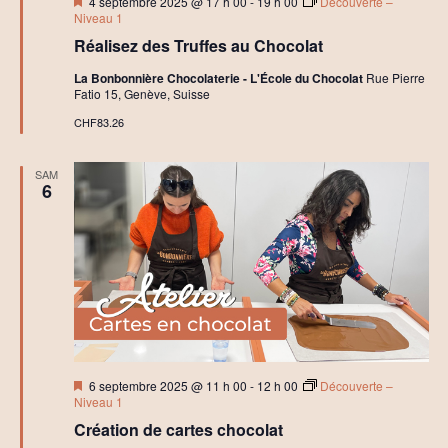
Mis
h
4 septembre 2025 @ 17 h 00
-
19 h 00
Découverte –
en
e
Niveau 1
avant
r
Réalisez des Truffes au Chocolat
s
La Bonbonnière Chocolaterie - L'École du Chocolat
Rue Pierre
Fatio 15, Genève, Suisse
CHF83.26
SAM
6
Mis
6 septembre 2025 @ 11 h 00
-
12 h 00
Découverte –
en
Niveau 1
avant
Création de cartes chocolat