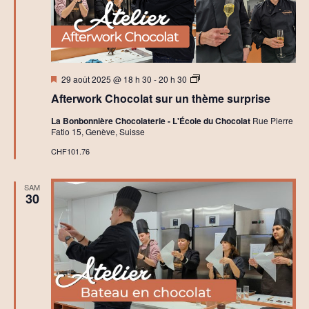
C
v
r
é
è
a
t
n
i
f
Mis
A
29 août 2025 @ 18 h 30
-
20 h 30
e
en
f
Afterwork Chocolat sur un thème surprise
avant
t
m
e
La Bonbonnière Chocolaterie - L'École du Chocolat
Rue Pierre
r
Fatio 15, Genève, Suisse
w
e
o
CHF101.76
r
n
k
A
SAM
t
t
30
e
l
s
i
e
r
C
h
o
c
o