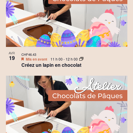
AVR
CHF46.43
19
Mis en avant
11 h 00
-
12 h 00
Créez un lapin en chocolat