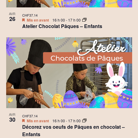
AVR
CHF37.14
26
Mis en avant
16 h 00
-
17 h 00
Atelier Chocolat Pâques – Enfants
AVR
CHF37.14
30
Mis en avant
16 h 00
-
17 h 00
Décorez vos oeufs de Pâques en chocolat –
Enfants