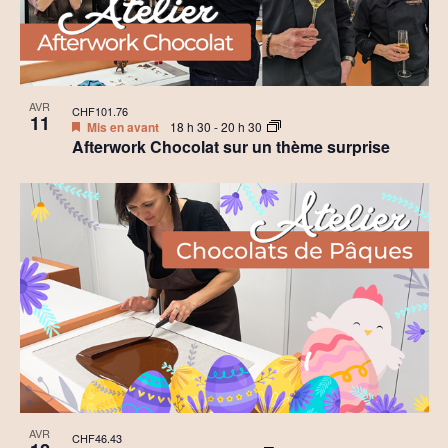
AVR
CHF101.76
11
Mis en avant
18 h 30
-
20 h 30
Afterwork Chocolat sur un thème surprise
AVR
CHF46.43