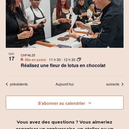
MAI
CHF46.25
17
Mis en avant
11 h 30
-
12 h 30
Réalisez une fleur de lotus en chocolat
Évènements
Évènements
précédents
Aujourd’hui
suivants
S’abonner au calendrier
Vous avez des questions ? Vous aimeriez
organiser un anniversaire, un atelier ou un