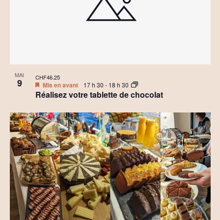
MAI
CHF46.25
9
Mis en avant
17 h 30
-
18 h 30
Réalisez votre tablette de chocolat