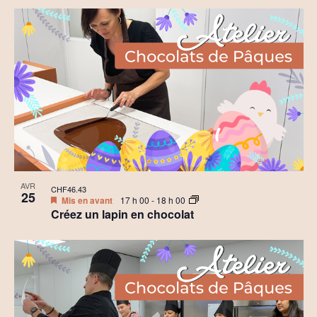
AVR
CHF46.43
25
Mis en avant
17 h 00
-
18 h 00
Créez un lapin en chocolat