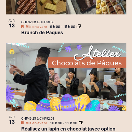
AVR
CHF32.38 à CHF50.88
13
Mis en avant
9 h 00
-
15 h 00
Brunch de Pâques
AVR
CHF46.25 à CHF92.51
13
Mis en avant
10 h 30
-
11 h 30
Réalisez un lapin en chocolat (avec option