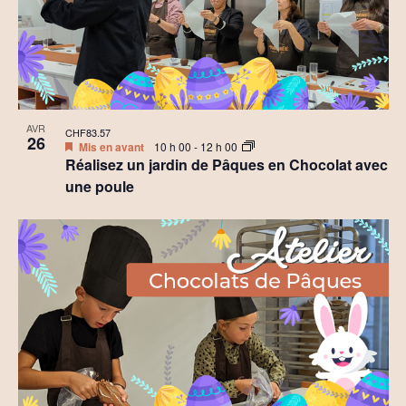
AVR
CHF83.57
26
Mis en avant
10 h 00
-
12 h 00
Réalisez un jardin de Pâques en Chocolat avec
une poule