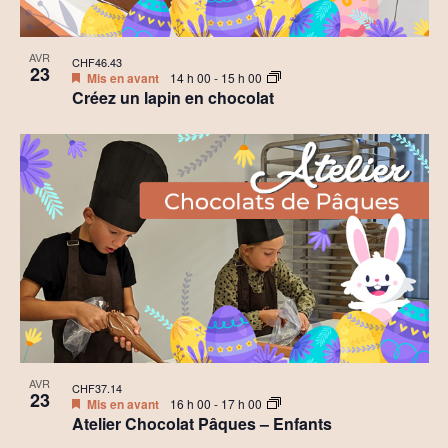
AVR
CHF46.43
23
Mis en avant
14 h 00
-
15 h 00
Créez un lapin en chocolat
AVR
CHF37.14
23
Mis en avant
16 h 00
-
17 h 00
Atelier Chocolat Pâques – Enfants