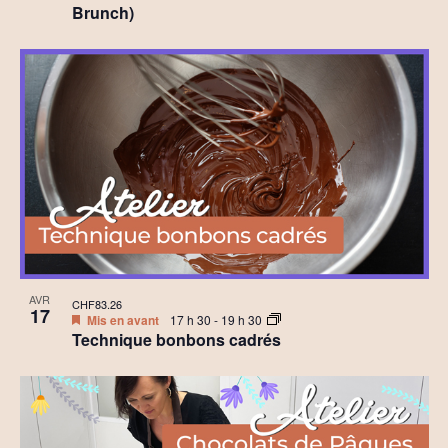
Brunch)
AVR
CHF83.26
17
Mis en avant
17 h 30
-
19 h 30
Technique bonbons cadrés