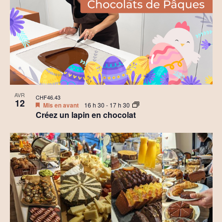
AVR
CHF46.43
12
Mis en avant
16 h 30
-
17 h 30
Créez un lapin en chocolat