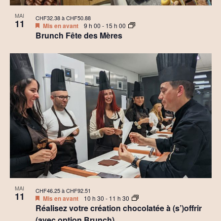
MAI
CHF32.38 à CHF50.88
11
Mis en avant
9 h 00
-
15 h 00
Brunch Fête des Mères
MAI
CHF46.25 à CHF92.51
11
Mis en avant
10 h 30
-
11 h 30
Réalisez votre création chocolatée à (s’)offrir
(avec option Brunch)