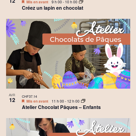
12
Mis en avant
9 h 00
-
10 h 00
Créez un lapin en chocolat
AVR
CHF37.14
12
Mis en avant
11 h 00
-
12 h 00
Atelier Chocolat Pâques – Enfants