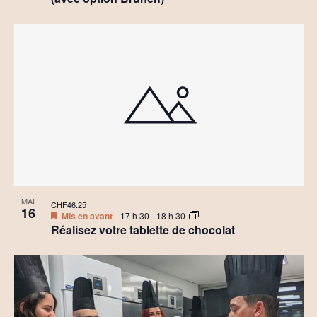
MAI
CHF46.25
16
Mis en avant
17 h 30
-
18 h 30
Réalisez votre tablette de chocolat