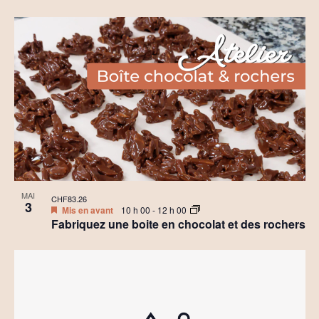
MAI
CHF83.26
3
Mis en avant
10 h 00
-
12 h 00
Fabriquez une boite en chocolat et des rochers