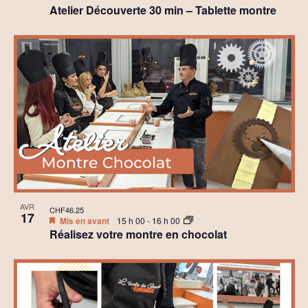
h
è
Atelier Découverte 30 min – Tablette montre
t
o
n
i
t
e
o
o
m
n
V
e
d
i
n
e
t
e
v
w
u
AVR
CHF46.25
17
Mis en avant
15 h 00
-
16 h 00
e
Réalisez votre montre en chocolat
s
É