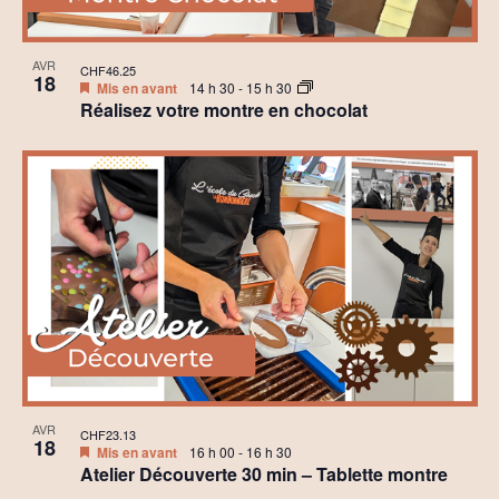
AVR
CHF46.25
18
Mis en avant
14 h 30
-
15 h 30
Réalisez votre montre en chocolat
AVR
CHF23.13
18
Mis en avant
16 h 00
-
16 h 30
Atelier Découverte 30 min – Tablette montre