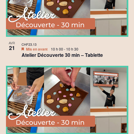
AVR
CHF23.13
21
Mis en avant
10 h 00
-
10 h 30
Atelier Découverte 30 min – Tablette