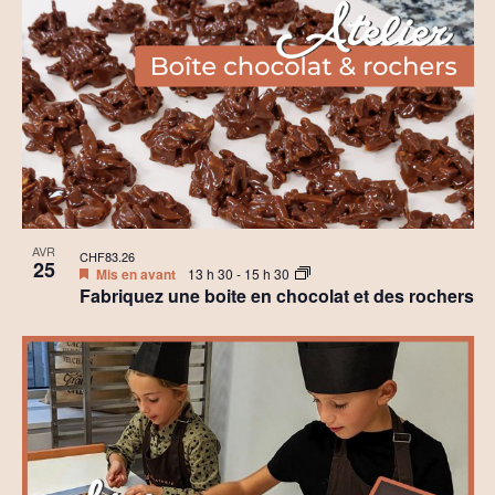
AVR
CHF83.26
25
Mis en avant
13 h 30
-
15 h 30
Fabriquez une boite en chocolat et des rochers