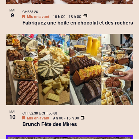
MAI
CHF83.26
9
Mis en avant
16 h 00
-
18 h 00
Fabriquez une boite en chocolat et des rochers
MAI
CHF32.38 à CHF50.88
10
Mis en avant
9 h 00
-
15 h 00
Brunch Fête des Mères