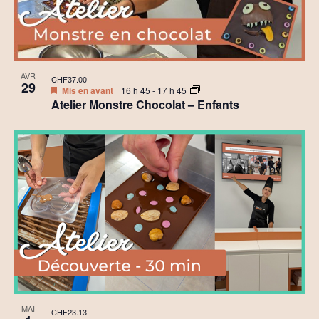
AVR
CHF37.00
29
Mis en avant
16 h 45
-
17 h 45
Atelier Monstre Chocolat – Enfants
MAI
CHF23.13