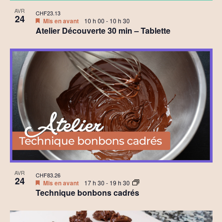
AVR
CHF23.13
24
Mis en avant
10 h 00
-
10 h 30
Atelier Découverte 30 min – Tablette
AVR
CHF83.26
24
Mis en avant
17 h 30
-
19 h 30
Technique bonbons cadrés