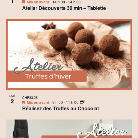
1
Mis en avant
14 h 00
-
14 h 30
Atelier Découverte 30 min – Tablette
MAI
CHF83.26
2
Mis en avant
9 h 00
-
11 h 00
Réalisez des Truffes au Chocolat