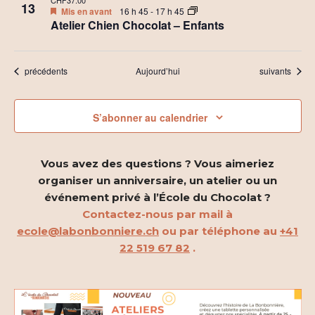
CHF37.00
13
Mis en avant
16 h 45
-
17 h 45
Atelier Chien Chocolat – Enfants
Évènements
Évènements
précédents
Aujourd’hui
suivants
S’abonner au calendrier
Vous avez des questions ? Vous aimeriez
organiser un anniversaire, un atelier ou un
événement privé à l’École du Chocolat ?
Contactez-nous par mail à
ecole@labonbonniere.ch
ou par téléphone au
+41
22 519 67 82
.