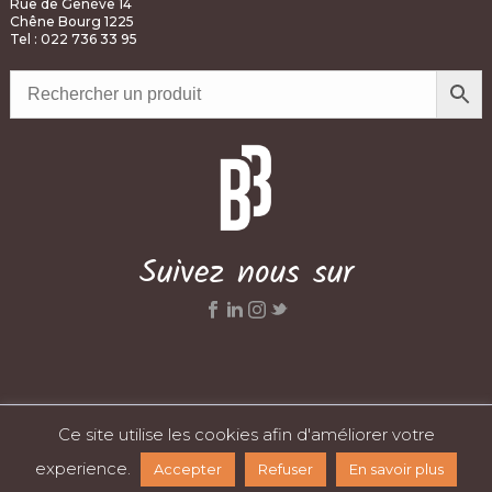
Rue de Genève 14
Chêne Bourg 1225
Tel : 022 736 33 95
Suivez nous sur
Ce site utilise les cookies afin d'améliorer votre
Réalisé par
AYMERIC BARCELLA
© C&Y SA
Mentions légales
-
Politique de confidentialité
-
CGV
experience.
Accepter
Refuser
En savoir plus