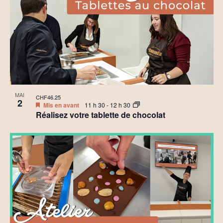
MAI
CHF46.25
2
Mis en avant
11 h 30
-
12 h 30
Réalisez votre tablette de chocolat