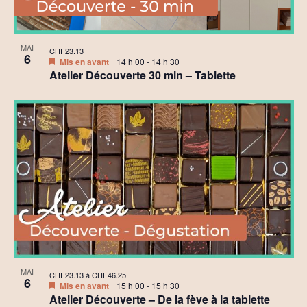
MAI
CHF23.13
6
Mis en avant
14 h 00
-
14 h 30
Atelier Découverte 30 min – Tablette
MAI
CHF23.13 à CHF46.25
6
Mis en avant
15 h 00
-
15 h 30
Atelier Découverte – De la fève à la tablette