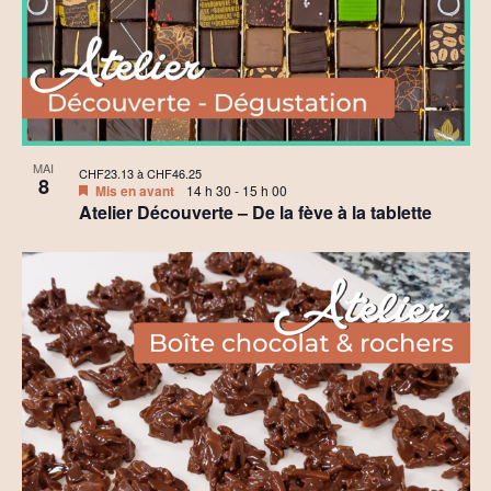
MAI
CHF23.13 à CHF46.25
8
Mis en avant
14 h 30
-
15 h 00
Atelier Découverte – De la fève à la tablette