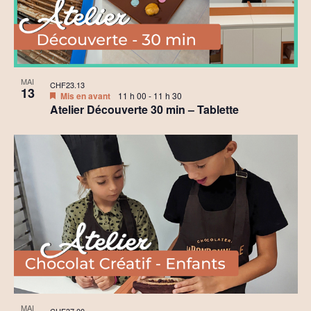
MAI
CHF23.13
13
Mis en avant
11 h 00
-
11 h 30
Atelier Découverte 30 min – Tablette
MAI