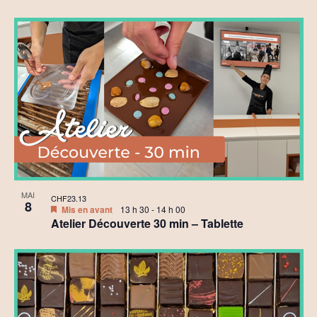
MAI
CHF23.13
8
Mis en avant
13 h 30
-
14 h 00
Atelier Découverte 30 min – Tablette