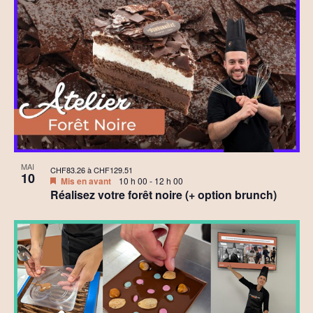
MAI
CHF83.26 à CHF129.51
10
Mis en avant
10 h 00
-
12 h 00
Réalisez votre forêt noire (+ option brunch)