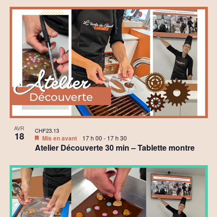
AVR
CHF23.13
18
Mis en avant
17 h 00
-
17 h 30
Atelier Découverte 30 min – Tablette montre