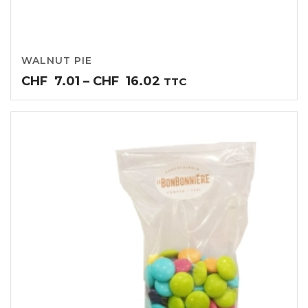
WALNUT PIE
Price
CHF
7.01
–
CHF
16.02
TTC
range:
CHF7.01
through
CHF16.02