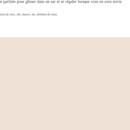
t parfaite pour glisser dans un sac et se régaler lorsque vous en avez envie.
sse de coco, lait, beurre, sel, lécithine de colza.
IRES
20 g
possibilité de laisser un avis.