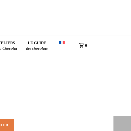
TELIERS
LE GUIDE
0
du Chocolat
des chocolats
NIER