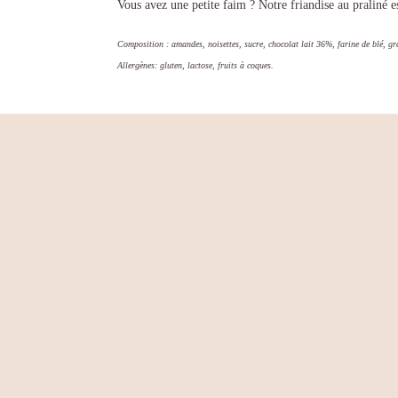
Vous avez une petite faim ? Notre friandise au praliné es
Composition : amandes, noisettes, sucre, chocolat lait 36%, farine de blé, grai
Allergènes: gluten, lactose, fruits à coques.
INFORMATIONS COMPLÉMENTA
POIDS
AVIS
Il n’y a pas encore d’avis.
Seuls les clients connectés ayant acheté ce produit ont la 