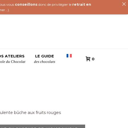
 nous vous
conseillons
donc de privilégier le
retrait en
iner
...).
S ATELIERS
LE GUIDE
0
cole du Chocolat
des chocolats
ulente bûche aux fruits rouges