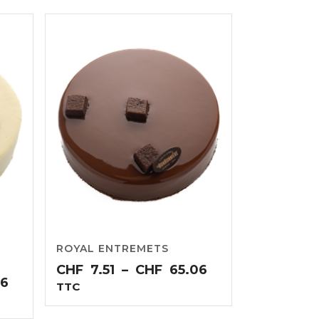
ROYAL ENTREMETS
Plage
CHF
7.51
–
CHF
65.06
Plage
06
de
TTC
de
prix :
prix :
CHF7.51