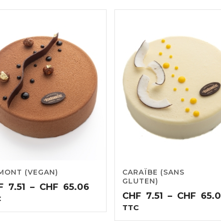
MONT (VEGAN)
CARAÏBE (SANS
GLUTEN)
Plage
F
7.51
–
CHF
65.06
CHF
7.51
–
CHF
65.
de
C
TTC
prix :
CHF7.51