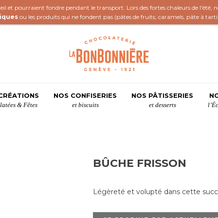
il et pourraient fondre pendant le transport. Lors des fortes chaleurs de l'été,
iques
ou les produits qui ne fondent pas (
pâtes de fruits
,
caramels
,
pâte à tart
CRÉATIONS
NOS CONFISERIES
NOS PÂTISSERIES
NO
atées & Fêtes
et biscuits
et desserts
l’É
BÛCHE FRISSON
Légèreté et volupté dans cette succ