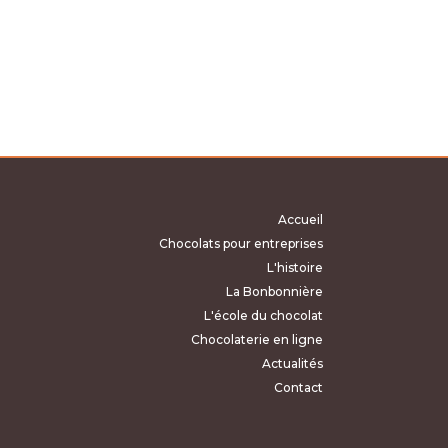
CHF7.51
à
à
CHF65.06
CHF65.06
Accueil
Chocolats pour entreprises
L'histoire
La Bonbonnière
L'école du chocolat
Chocolaterie en ligne
Actualités
Contact