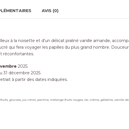
PLÉMENTAIRES
AVIS (0)
eux à la noisette et d’un délicat praliné vanille amande, accomp
cré qui fera voyager les papilles du plus grand nombre. Douceu
et réconfortantes.
ovembre
2025.
u 31 décembre 2025.
ait à partir des dates indiquées.
 fruits, glucose, jus citron, pectine, mélange fruits rouges, lai, crème, gélatine, vanil