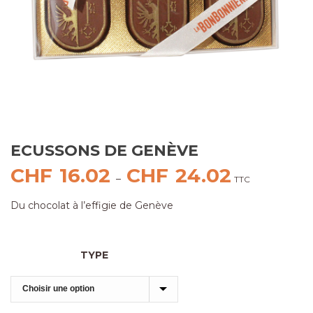
ECUSSONS DE GENÈVE
CHF
16.02
CHF
24.02
Plage
–
TTC
de
Du chocolat à l’effigie de Genève
prix :
CHF16.02
à
TYPE
CHF24.02