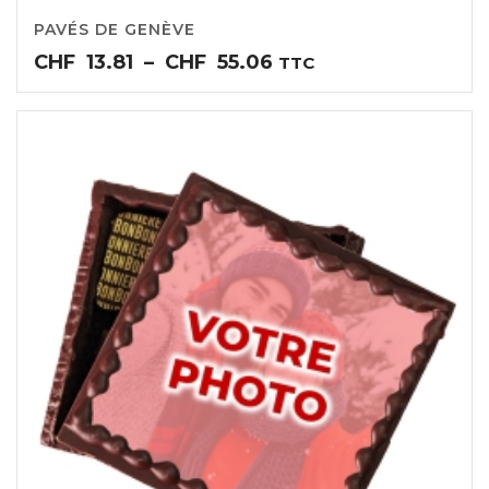
PAVÉS DE GENÈVE
Plage
CHF
13.81
–
CHF
55.06
TTC
de
prix :
CHF13.81
à
CHF55.06