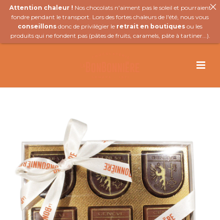
Attention chaleur !
Nos chocolats n'aiment pas le soleil et pourraient
fondre pendant le transport. Lors des fortes chaleurs de l'été, nous vous
conseillons
donc de privilégier le
retrait en boutiques
ou les
produits qui ne fondent pas (
pâtes de fruits
,
caramels
,
pâte à tartiner
...).