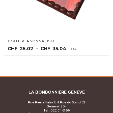
BOITE PERSONNALISÉE
Plage
CHF
25.02
–
CHF
35.04
TTC
de
prix :
CHF25.02
à
CHF35.04
LA BONBONNIÈRE GENÈVE
Rue Pierre Fatio 15 & Rue du Stand 62
Genève 1204
Tel : 022 311 61 96