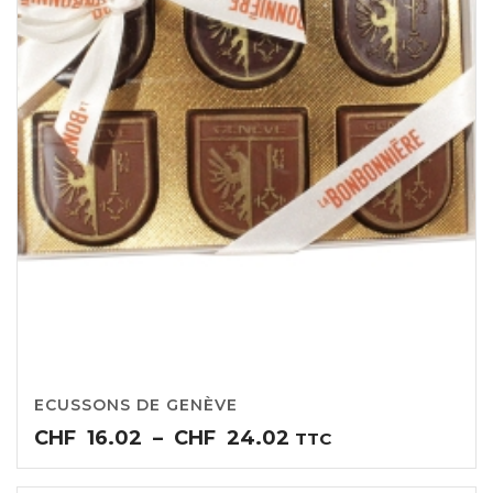
ECUSSONS DE GENÈVE
Plage
CHF
16.02
–
CHF
24.02
TTC
de
prix :