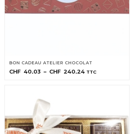
BON CADEAU ATELIER CHOCOLAT
Plage
CHF
40.03
–
CHF
240.24
TTC
de
prix :
CHF40.03
à
CHF240.24