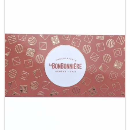
à
CHF42.54