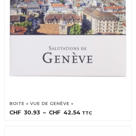
BOITE « VUE DE GENÈVE »
Plage
CHF
30.93
–
CHF
42.54
TTC
de
prix :
CHF30.93