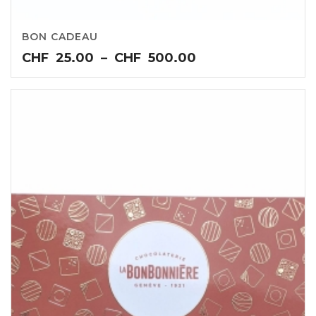
BON CADEAU
Plage
CHF
25.00
–
CHF
500.00
de
prix :
CHF25.00
à
CHF500.00