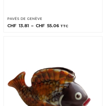
PAVÉS DE GENÈVE
Plage
CHF
13.81
–
CHF
55.06
TTC
de
prix :
CHF13.81
à
CHF55.06