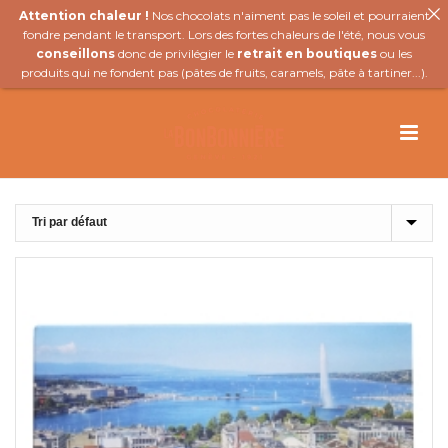
Attention chaleur !
Nos chocolats n'aiment pas le soleil et pourraient
fondre pendant le transport. Lors des fortes chaleurs de l'été, nous vous
conseillons
donc de privilégier le
retrait en boutiques
ou les
produits qui ne fondent pas (
pâtes de fruits
,
caramels
,
pâte à tartiner
...).