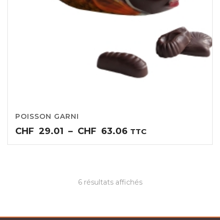
POISSON GARNI
Plage
CHF
29.01
–
CHF
63.06
TTC
de
prix :
CHF29.01
à
6 résultats affichés
CHF63.06