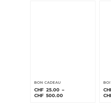
BON CADEAU
BOI
CHF
25.00
–
CH
Plage
CHF
500.00
CH
de
prix :