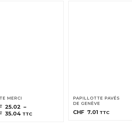
TE MERCI
PAPILLOTTE PAVÉS
DE GENÈVE
F
25.02
–
CHF
7.01
TTC
Plage
F
35.04
TTC
de
prix :