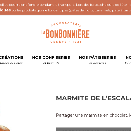
il et pourraient fondre pendant le transport. Lors des fortes chaleurs de l'été,
iques
ou les produits qui ne fondent pas (
pâtes de fruits
,
caramels
,
pâte à tart
CRÉATIONS
NOS CONFISERIES
NOS PÂTISSERIES
NO
atées & Fêtes
et biscuits
et desserts
l’É
MARMITE DE L’ESCA
Partager une marmite en chocolat, 