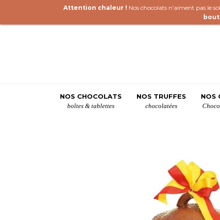
Attention chaleur !
Nos chocolats n'aiment pas le sole
bout
NOS CHOCOLATS
NOS TRUFFES
NOS 
boîtes & tablettes
chocolatées
Chocol