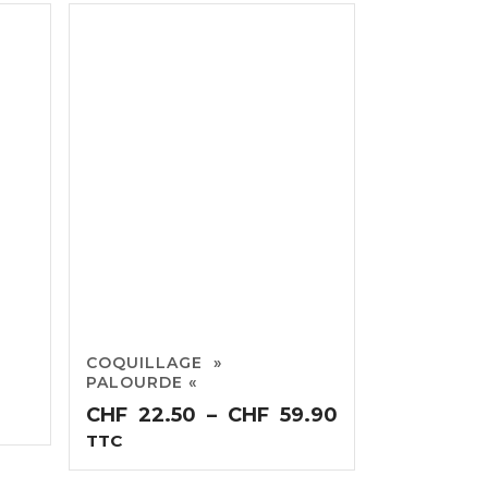
COQUILLAGE »
PALOURDE «
Plage
CHF
22.50
–
CHF
59.90
de
TTC
prix :