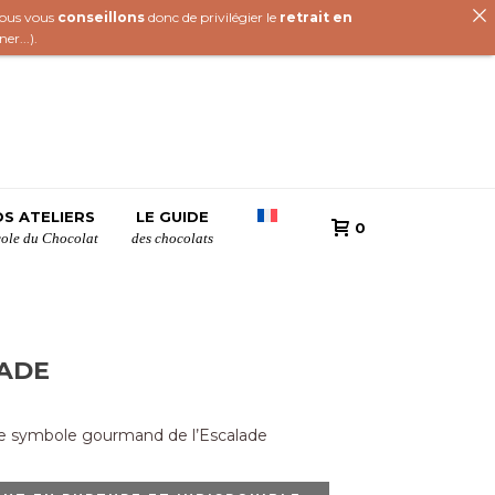
 nous vous
conseillons
donc de privilégier le
retrait en
iner
...).
S ATELIERS
LE GUIDE
0
cole du Chocolat
des chocolats
LADE
le symbole gourmand de l’Escalade