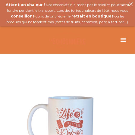
Attention chaleur !
Nos chocolats n'aiment pas le soleil et pourraient
fondre pendant le transport. Lors des fortes chaleurs de l'été, nous vous
conseillons
donc de privilégier le
retrait en boutiques
ou les
produits qui ne fondent pas (
pâtes de fruits
,
caramels
,
pâte à tartiner
...).