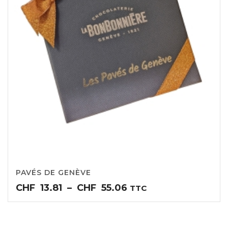
PAVÉS DE GENÈVE
Plage
CHF
13.81
–
CHF
55.06
TTC
de
prix :
CHF13.81