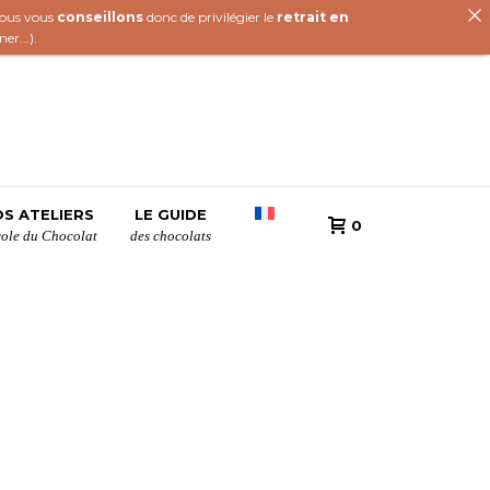
 nous vous
conseillons
donc de privilégier le
retrait en
iner
...).
S ATELIERS
LE GUIDE
0
cole du Chocolat
des chocolats