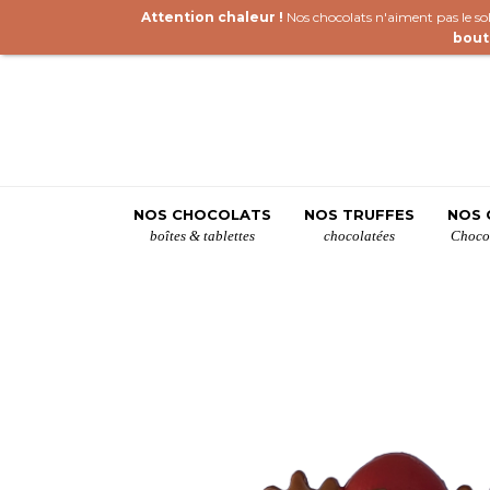
Attention chaleur !
Nos chocolats n'aiment pas le sole
bout
NOS CHOCOLATS
NOS TRUFFES
NOS 
boîtes & tablettes
chocolatées
Chocol