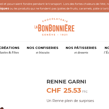
il et pourraient fondre pendant le transport. Lors des fortes chaleurs de l'été,
iques
ou les produits qui ne fondent pas (
pâtes de fruits
,
caramels
,
pâte à tart
CRÉATIONS
NOS CONFISERIES
NOS PÂTISSERIES
NO
atées & Fêtes
et biscuits
et desserts
l’É
RENNE GARNI
CHF
25.53
TTC
Un Renne plein de surprises