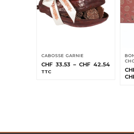
CABOSSE GARNIE
BON
CH
Plage
CHF
33.53
–
CHF
42.54
CH
de
TTC
CH
prix :
CHF33.5
à
CHF42.