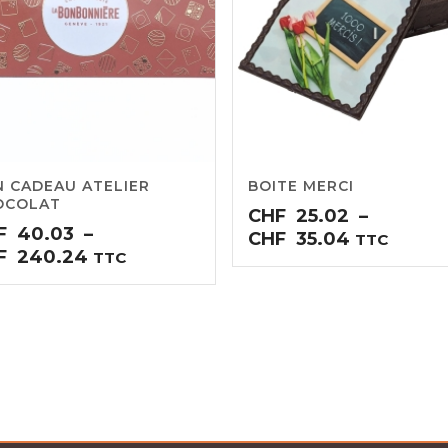
 CADEAU ATELIER
BOITE MERCI
OCOLAT
CHF
25.02
–
F
40.03
–
Plage
CHF
35.04
TTC
Plage
F
240.24
TTC
de
de
3
prix :
prix :
CHF25.02
CHF40.03
54
à
à
CHF35.04
CHF240.24