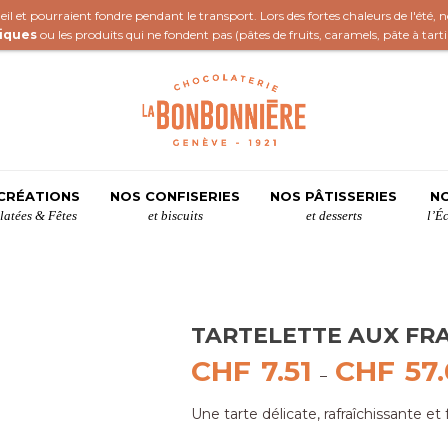
il et pourraient fondre pendant le transport. Lors des fortes chaleurs de l'été,
iques
ou les produits qui ne fondent pas (
pâtes de fruits
,
caramels
,
pâte à tart
CRÉATIONS
NOS CONFISERIES
NOS PÂTISSERIES
NO
atées & Fêtes
et biscuits
et desserts
l’É
TARTELETTE AUX FR
CHF
7.51
CHF
57
–
Une tarte délicate, rafraîchissante et 