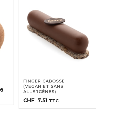
FINGER CABOSSE
(VEGAN ET SANS
Plage
06
ALLERGÈNES)
de
CHF
7.51
TTC
prix :
CHF7.51
à
CHF65.06