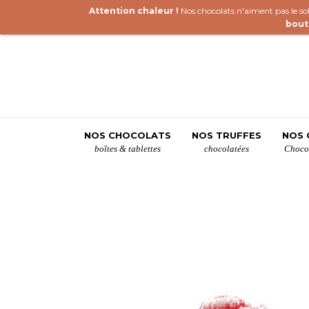
Attention chaleur !
Nos chocolats n'aiment pas le sole
bout
NOS CHOCOLATS
NOS TRUFFES
NOS 
boîtes & tablettes
chocolatées
Chocol