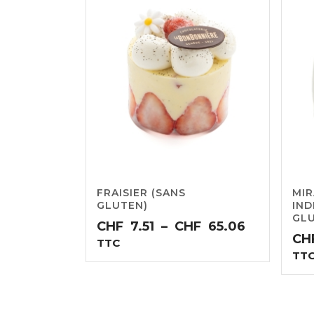
FRAISIER (SANS
MI
GLUTEN)
IND
GL
Plage
CHF
7.51
–
CHF
65.06
CH
de
TTC
TT
prix :
CHF7.51
à
CHF65.06