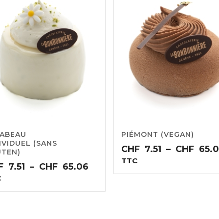
RABEAU
PIÉMONT (VEGAN)
IVIDUEL (SANS
CHF
7.51
–
CHF
65.
UTEN)
TTC
Plage
F
7.51
–
CHF
65.06
de
C
prix :
CHF7.51
à