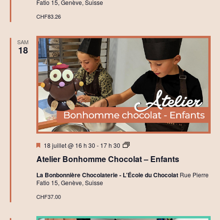
Fatio 15, Genève, Suisse
e
r
CHF83.26
s
B
o
SAM
i
18
t
e
C
h
o
c
o
l
a
t
e
t
Mis
A
R
18 juillet @ 16 h 30
-
17 h 30
en
t
o
Atelier Bonhomme Chocolat – Enfants
avant
e
c
l
h
La Bonbonnière Chocolaterie - L'École du Chocolat
Rue Pierre
i
e
Fatio 15, Genève, Suisse
e
r
r
s
CHF37.00
s
C
h