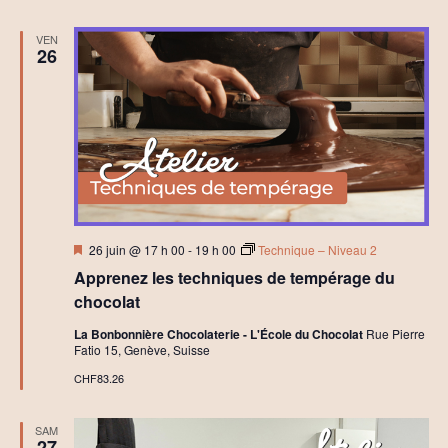
C
h
VEN
o
26
c
o
l
a
t
C
r
é
a
t
i
f
Mis
26 juin @ 17 h 00
-
19 h 00
Technique – Niveau 2
en
Apprenez les techniques de tempérage du
avant
chocolat
La Bonbonnière Chocolaterie - L'École du Chocolat
Rue Pierre
Fatio 15, Genève, Suisse
CHF83.26
SAM
27