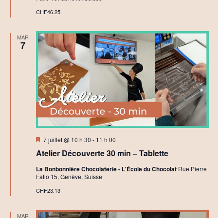
CHF46.25
MAR
7
Mis
7 juillet @ 10 h 30
-
11 h 00
en
Atelier Découverte 30 min – Tablette
avant
La Bonbonnière Chocolaterie - L'École du Chocolat
Rue Pierre
Fatio 15, Genève, Suisse
CHF23.13
MAR