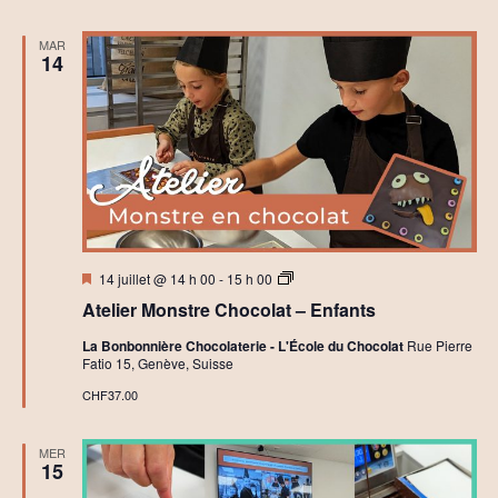
MAR
14
Mis
A
14 juillet @ 14 h 00
-
15 h 00
en
t
Atelier Monstre Chocolat – Enfants
avant
e
l
La Bonbonnière Chocolaterie - L'École du Chocolat
Rue Pierre
i
Fatio 15, Genève, Suisse
e
r
CHF37.00
s
C
h
MER
o
15
c
o