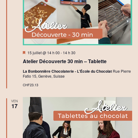
l
a
t
C
r
é
a
t
i
f
Mis
15 juillet @ 14 h 00
-
14 h 30
en
Atelier Découverte 30 min – Tablette
avant
La Bonbonnière Chocolaterie - L'École du Chocolat
Rue Pierre
Fatio 15, Genève, Suisse
CHF23.13
VEN
17