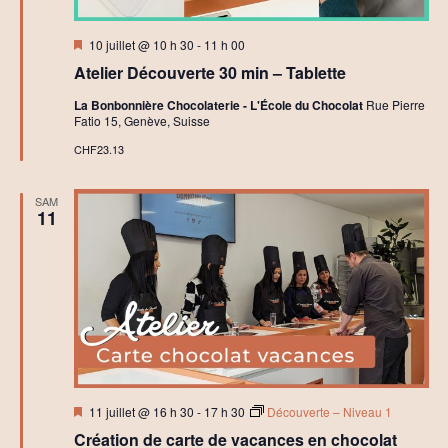
Mis
10 juillet @ 10 h 30
-
11 h 00
en
Atelier Découverte 30 min – Tablette
avant
La Bonbonnière Chocolaterie - L'École du Chocolat
Rue Pierre
Fatio 15, Genève, Suisse
CHF23.13
SAM
11
Mis
11 juillet @ 16 h 30
-
17 h 30
Découverte – Niveau 1
en
Création de carte de vacances en chocolat
avant