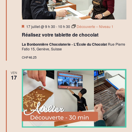
Mis
17 juillet @ 9 h 30
-
10 h 30
Découverte – Niveau 1
en
Réalisez votre tablette de chocolat
avant
La Bonbonnière Chocolaterie - L'École du Chocolat
Rue Pierre
Fatio 15, Genève, Suisse
CHF46.25
VEN
17