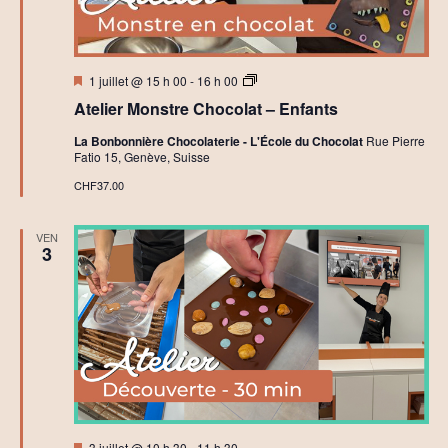
Mis
A
1 juillet @ 15 h 00
-
16 h 00
en
t
Atelier Monstre Chocolat – Enfants
avant
e
l
La Bonbonnière Chocolaterie - L'École du Chocolat
Rue Pierre
i
Fatio 15, Genève, Suisse
e
r
CHF37.00
s
C
h
VEN
o
3
c
o
l
a
t
C
r
é
a
t
i
f
Mis
3 juillet @ 10 h 30
-
11 h 30