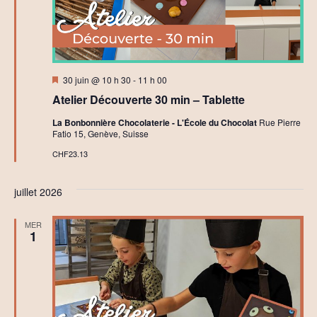
Mis
30 juin @ 10 h 30
-
11 h 00
en
Atelier Découverte 30 min – Tablette
avant
La Bonbonnière Chocolaterie - L'École du Chocolat
Rue Pierre
Fatio 15, Genève, Suisse
CHF23.13
juillet 2026
MER
1