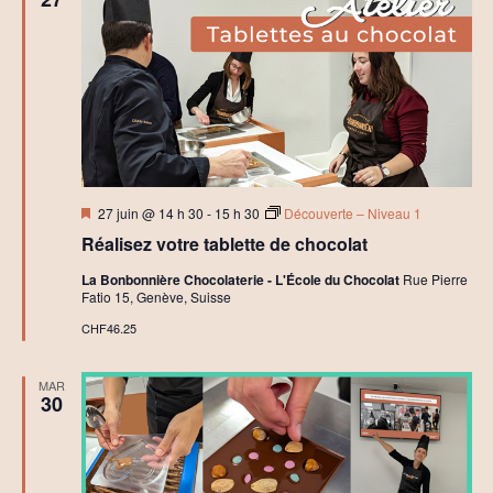
Mis
27 juin @ 14 h 30
-
15 h 30
Découverte – Niveau 1
en
Réalisez votre tablette de chocolat
avant
La Bonbonnière Chocolaterie - L'École du Chocolat
Rue Pierre
Fatio 15, Genève, Suisse
CHF46.25
MAR
30