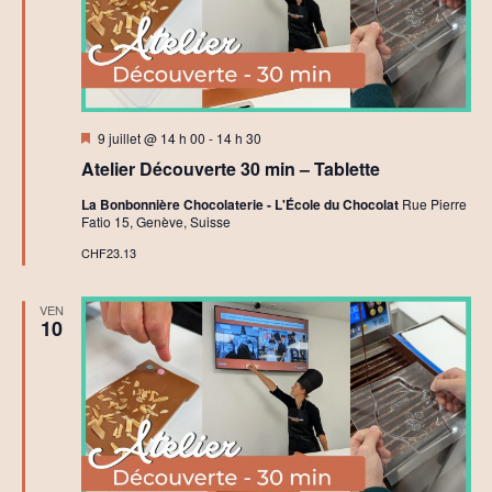
C
r
é
a
t
i
f
Mis
9 juillet @ 14 h 00
-
14 h 30
en
Atelier Découverte 30 min – Tablette
avant
La Bonbonnière Chocolaterie - L'École du Chocolat
Rue Pierre
Fatio 15, Genève, Suisse
CHF23.13
VEN
10