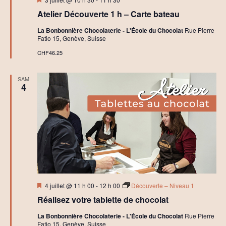
en
Atelier Découverte 1 h – Carte bateau
avant
La Bonbonnière Chocolaterie - L'École du Chocolat
Rue Pierre
Fatio 15, Genève, Suisse
CHF46.25
SAM
4
Mis
4 juillet @ 11 h 00
-
12 h 00
Découverte – Niveau 1
en
Réalisez votre tablette de chocolat
avant
La Bonbonnière Chocolaterie - L'École du Chocolat
Rue Pierre
Fatio 15, Genève, Suisse