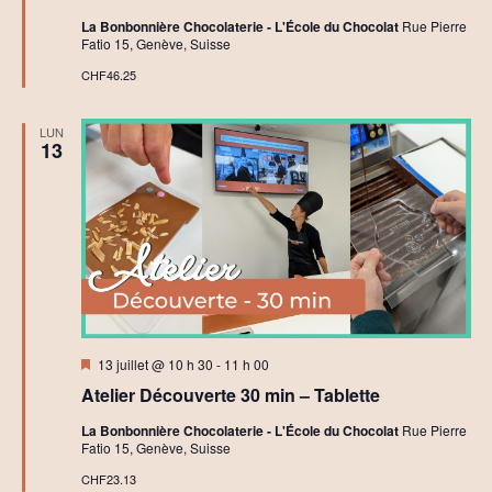
La Bonbonnière Chocolaterie - L'École du Chocolat
Rue Pierre
Fatio 15, Genève, Suisse
CHF46.25
LUN
13
Mis
13 juillet @ 10 h 30
-
11 h 00
en
Atelier Découverte 30 min – Tablette
avant
La Bonbonnière Chocolaterie - L'École du Chocolat
Rue Pierre
Fatio 15, Genève, Suisse
CHF23.13