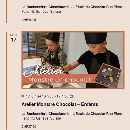
v
La Bonbonnière Chocolaterie - L'École du Chocolat
Rue Pierre
Fatio 15, Genève, Suisse
è
CHF46.25
n
e
MER
17
m
e
n
t
s
Mis
A
17 juin @ 16 h 30
-
17 h 30
en
t
Atelier Monstre Chocolat – Enfants
avant
e
l
La Bonbonnière Chocolaterie - L'École du Chocolat
Rue Pierre
i
Fatio 15, Genève, Suisse
e
r
CHF37.00
s