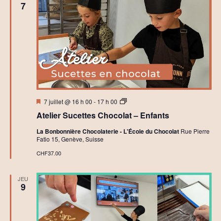
7
Mis
A
7 juillet @ 16 h 00
-
17 h 00
en
t
Atelier Sucettes Chocolat – Enfants
avant
e
l
La Bonbonnière Chocolaterie - L'École du Chocolat
Rue Pierre
i
Fatio 15, Genève, Suisse
e
r
CHF37.00
s
C
h
JEU
o
9
c
o
l
a
t