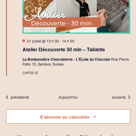
Mis
21 juillet @ 13 h 30
-
14 h 00
en
Atelier Découverte 30 min – Tablette
avant
La Bonbonnière Chocolaterie - L'École du Chocolat
Rue Pierre
Fatio 15, Genève, Suisse
CHF23.13
Évènements
Évènements
précédents
Aujourd’hui
suivants
S’abonner au calendrier