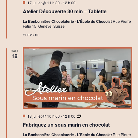
Mis
17 juillet @ 11 h 30
-
12 h 00
en
Atelier Découverte 30 min – Tablette
avant
La Bonbonnière Chocolaterie - L'École du Chocolat
Rue Pierre
Fatio 15, Genève, Suisse
CHF23.13
SAM
18
Mis
A
18 juillet @ 10 h 00
-
12 h 00
en
t
Fabriquez un sous marin en chocolat
avant
e
l
La Bonbonnière Chocolaterie - L'École du Chocolat
Rue Pierre
i