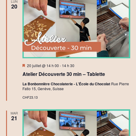
LUN
o
20
c
o
l
a
t
C
r
é
a
t
i
f
Mis
20 juillet @ 14 h 00
-
14 h 30
en
Atelier Découverte 30 min – Tablette
avant
La Bonbonnière Chocolaterie - L'École du Chocolat
Rue Pierre
Fatio 15, Genève, Suisse
CHF23.13
MAR
21