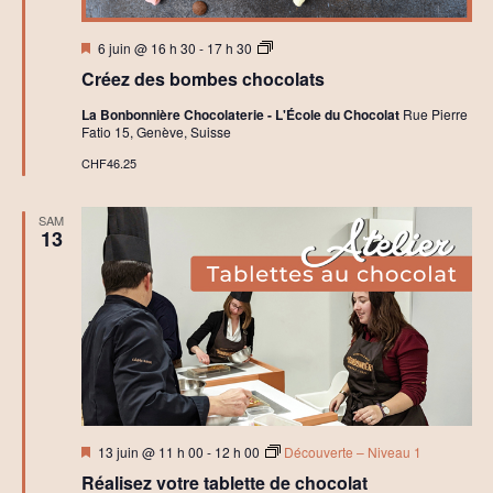
è
i
t
f
Mis
A
n
6 juin @ 16 h 30
-
17 h 30
en
t
i
Créez des bombes chocolats
avant
e
e
l
o
La Bonbonnière Chocolaterie - L'École du Chocolat
Rue Pierre
i
m
Fatio 15, Genève, Suisse
e
r
n
CHF46.25
e
s
C
d
a
n
SAM
r
13
e
t
t
e
C
v
h
o
u
c
o
l
e
a
t
s
Mis
13 juin @ 11 h 00
-
12 h 00
Découverte – Niveau 1
É
en
Réalisez votre tablette de chocolat
avant