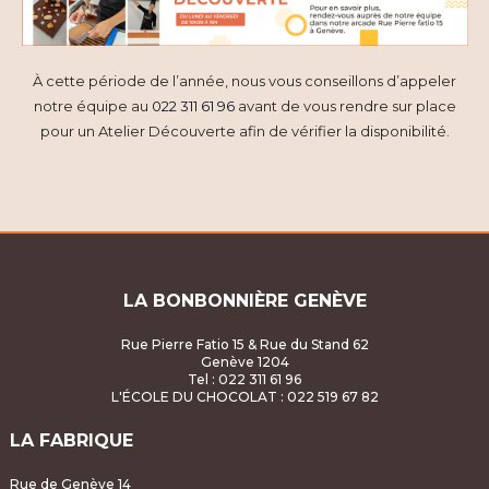
n
è
t
e
n
i
m
À cette période de l’année, nous vous conseillons d’appeler
e
notre équipe au
022 311 61 96
avant de vous rendre sur place
o
e
m
pour un Atelier Découverte afin de vérifier la disponibilité.
n
n
e
d
t
n
e
t
s
v
LA BONBONNIÈRE GENÈVE
u
Rue Pierre Fatio 15 & Rue du Stand 62
Genève 1204
e
Tel : 022 311 61 96
L'ÉCOLE DU CHOCOLAT
: 022 519 67 82
s
LA FABRIQUE
É
Rue de Genève 14