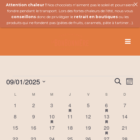
Attention chaleur !
Nos chocolats n'aiment pas le soleil et pourraient
fondre pendant le transport. Lors des fortes chaleurs de l'été, nous vous
conseillons
donc de privilégier le
retrait en boutiques
ou les
produits qui ne fondent pas (
pâtes de fruits
,
caramels
,
pâte à tartiner
...).
Évènements
09/01/2025
R
N
Recherch
Mois
Sélectionnez
a
e
C
L
LUNDI
M
MARDI
M
MERCREDI
J
JEUDI
V
VENDREDI
S
SAMEDI
D
DIMANC
une
v
date.
0
0
0
1
has
0
1
has
c
0
1
2
3
4
5
6
7
a
featured
featured
évènements
évènements
évènements
é
évènements
é
évènem
i
0
0
1
has
0
évènements
0
1
évènements
has
0
8
9
10
11
12
13
14
h
l
v
v
featured
featured
évènements
évènements
é
évènements
évènements
é
évènem
g
0
0
0
évènements
0
è
0
1
è
évènements
has
0
15
16
17
18
19
20
21
e
v
v
e
featured
évènements
évènements
évènements
évènements
n
évènements
é
n
évènem
a
0
0
è
1
has
0
1
has
è
1
évènements
has
0
22
23
24
25
26
27
28