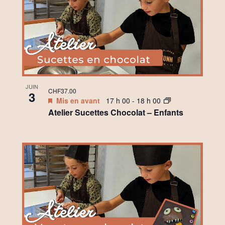
JUIN
CHF37.00
3
Mis en avant
17 h 00
-
18 h 00
Atelier Sucettes Chocolat – Enfants