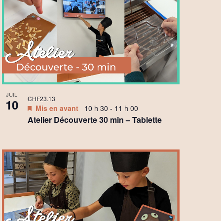
JUIL
CHF23.13
10
Mis en avant
10 h 30
-
11 h 00
Atelier Découverte 30 min – Tablette