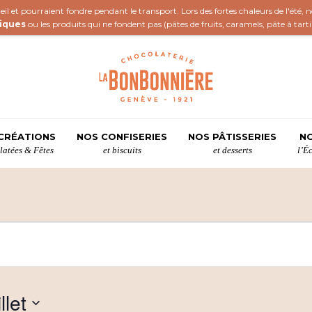
il et pourraient fondre pendant le transport. Lors des fortes chaleurs de l'été,
iques
ou les produits qui ne fondent pas (
pâtes de fruits
,
caramels
,
pâte à tart
CRÉATIONS
NOS CONFISERIES
NOS PÂTISSERIES
NO
atées & Fêtes
et biscuits
et desserts
l’É
llet