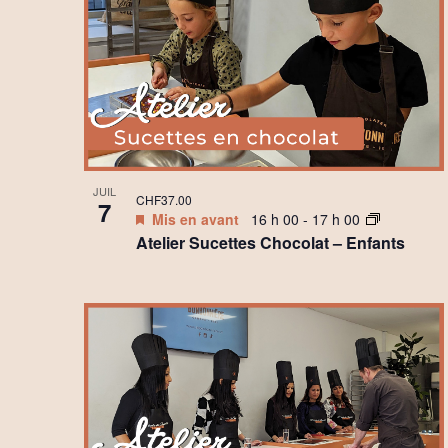
JUIL
CHF37.00
7
Mis en avant
16 h 00
-
17 h 00
Atelier Sucettes Chocolat – Enfants