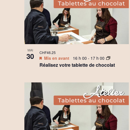
g
s
a
i
t
n
i
P
MAI
o
CHF46.25
h
30
Mis en avant
16 h 00
-
17 h 00
n
Réalisez votre tablette de chocolat
o
d
t
e
o
v
V
u
i
e
e