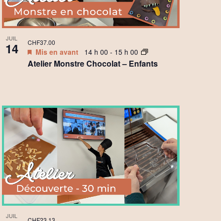
JUIL
CHF37.00
14
Mis en avant
14 h 00
-
15 h 00
Atelier Monstre Chocolat – Enfants
JUIL
CHF23.13