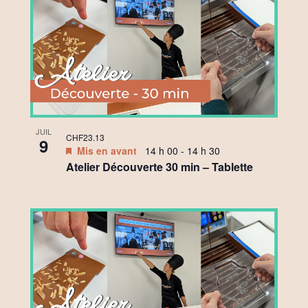
JUIL
CHF23.13
9
Mis en avant
14 h 00
-
14 h 30
Atelier Découverte 30 min – Tablette