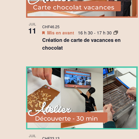
JUIL
CHF46.25
11
Mis en avant
16 h 30
-
17 h 30
Création de carte de vacances en
chocolat
JUIL
CHF23.13