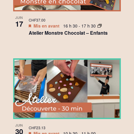
JUIN
CHF37.00
17
Mis en avant
16 h 30
-
17 h 30
Atelier Monstre Chocolat – Enfants
JUIN
CHF23.13
30
Mis en avant
10 h 30
-
11 h 00