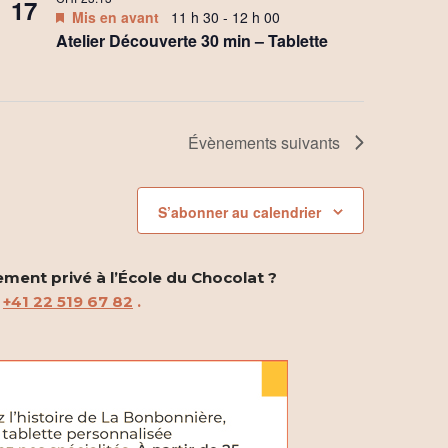
17
Mis en avant
11 h 30
-
12 h 00
Atelier Découverte 30 min – Tablette
Évènements
suivants
S’abonner au calendrier
ement privé à l’École du Chocolat ?
u
+41 22 519 67 82
.