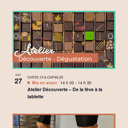
MAI
CHF23.13 à CHF46.25
27
Mis en avant
14 h 00
-
14 h 30
Atelier Découverte – De la fève à la
tablette