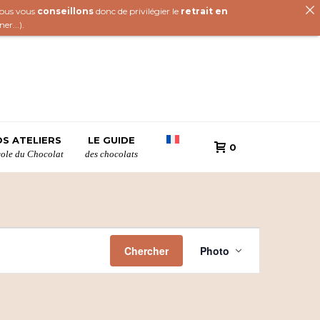
 nous vous
conseillons
donc de privilégier le
retrait en
iner
...).
S ATELIERS
LE GUIDE
0
cole du Chocolat
des chocolats
N
Chercher
Photo
a
v
i