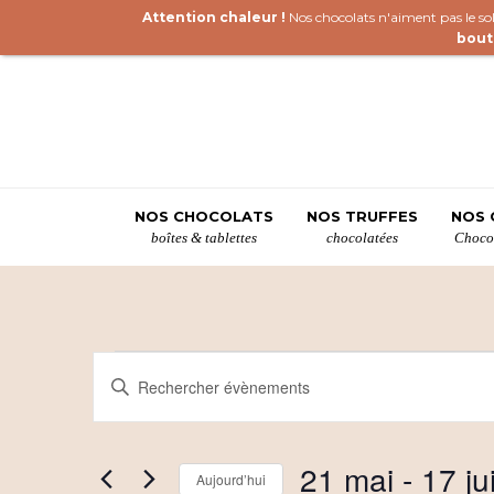
Attention chaleur !
Nos chocolats n'aiment pas le sole
bout
NOS CHOCOLATS
NOS TRUFFES
NOS 
boîtes & tablettes
chocolatées
Chocol
Évènements
R
Saisir
mot-
e
clé.
c
Rechercher
21 mai
 - 
17 jui
Évènements
Aujourd’hui