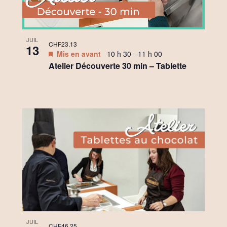
JUIL
CHF23.13
13
Mis en avant
10 h 30
-
11 h 00
Atelier Découverte 30 min – Tablette
JUIL
CHF46.25