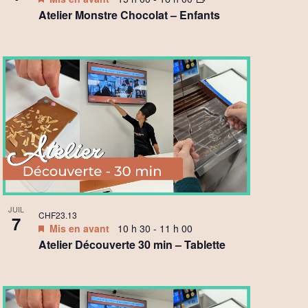
Atelier Monstre Chocolat – Enfants
JUIL
CHF23.13
7
Mis en avant
10 h 30
-
11 h 00
Atelier Découverte 30 min – Tablette