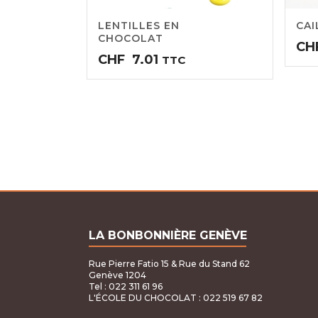
LENTILLES EN
CAI
CHOCOLAT
CH
CHF
7.01
TTC
LA BONBONNIÈRE GENÈVE
Rue Pierre Fatio 15 & Rue du Stand 62
Genève 1204
Tel : 022 311 61 96
L'ÉCOLE DU CHOCOLAT
: 022 519 67 82