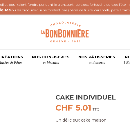
il et pourraient fondre pendant le transport. Lors des fortes chaleurs de l'été,
iques
ou les produits qui ne fondent pas (
pâtes de fruits
,
caramels
,
pâte à tart
CRÉATIONS
NOS CONFISERIES
NOS PÂTISSERIES
NO
atées & Fêtes
et biscuits
et desserts
l’É
CAKE INDIVIDUEL
CHF
5.01
TTC
Un délicieux cake maison