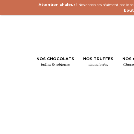
Attention chaleur !
Nos chocolats n'aiment pas le sole
bout
NOS CHOCOLATS
NOS TRUFFES
NOS 
boîtes & tablettes
chocolatées
Chocol